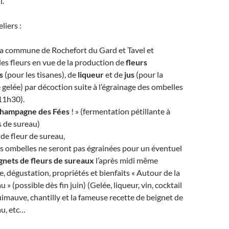
i.
liers :
la commune de Rochefort du Gard et Tavel et
es fleurs en vue de la production de
fleurs
s
(pour les tisanes), de
liqueur
et de
jus
(pour la
 gelée) par décoction suite à l’égrainage des ombelles
11h30).
hampagne des Fées
! » (fermentation pétillante à
s de sureau)
 de fleur de sureau,
s ombelles ne seront pas égrainées pour un éventuel
gnets de fleurs de sureaux
l’après midi même
e, dégustation, propriétés et bienfaits « Autour de la
u » (possible dès fin juin) (Gelée, liqueur, vin, cocktail
guimauve, chantilly et la fameuse recette de beignet de
au, etc…