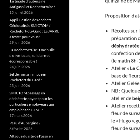
quinzaine de Ma
Tartinade d’aubergine
Antigaspil et Rochefortaise !
15 juillet 2026
Proposition d’ate
Appli Gestion des déchets
Géolocalisée SMICTOM /
Récoltes sur 
Rochefort-du-Gard : La JARRE
à tester pour vous !
préparation d
29 juin 2026
déshydratée
La Rochefortaise : Une huile
confection de
d’olive locale, solidaire et
(le matin 8h-
écoresponsable !
24 juin 2026
Atelier «
Le C
Sel de romarin made in
base de fleur
Rochefort du Gard !
Atelier Gelée
23 juin 2026
NB : Quelque
SMICTOM passage en
atelier de
bei
déchèterie payant pour les
particuliers employeurs qui
Atelier recett
emploient en CESU ?
fleur de surea
17 mars 2026
le « Hugo », 
Peau d’Aubergine ?
fleur de sure
6 février 2026
Attaque du site de l’asso en