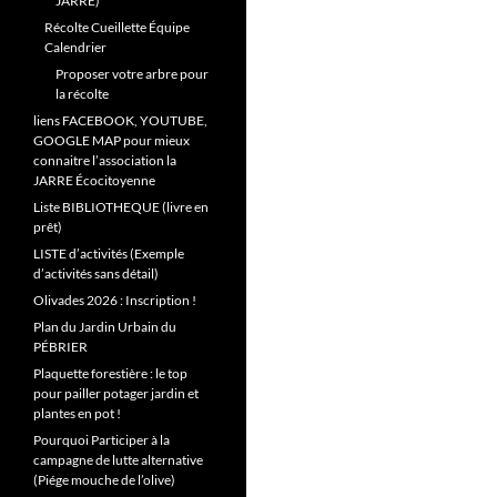
JARRE)
Récolte Cueillette Équipe
Calendrier
Proposer votre arbre pour
la récolte
liens FACEBOOK, YOUTUBE,
GOOGLE MAP pour mieux
connaitre l’association la
JARRE Écocitoyenne
Liste BIBLIOTHEQUE (livre en
prêt)
LISTE d’activités (Exemple
d’activités sans détail)
Olivades 2026 : Inscription !
Plan du Jardin Urbain du
PÉBRIER
Plaquette forestière : le top
pour pailler potager jardin et
plantes en pot !
Pourquoi Participer à la
campagne de lutte alternative
(Piége mouche de l’olive)