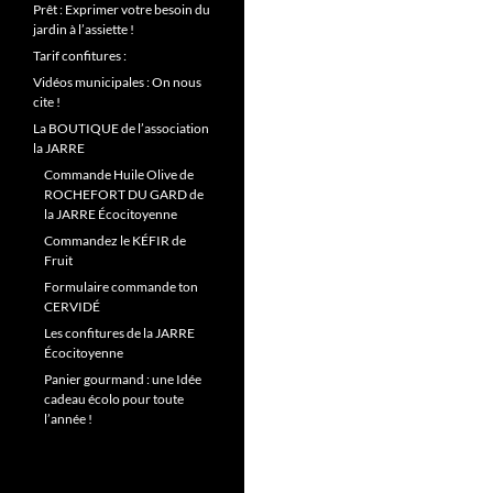
Prêt : Exprimer votre besoin du
jardin à l’assiette !
Tarif confitures :
Vidéos municipales : On nous
cite !
La BOUTIQUE de l’association
la JARRE
Commande Huile Olive de
ROCHEFORT DU GARD de
la JARRE Écocitoyenne
Commandez le KÉFIR de
Fruit
Formulaire commande ton
CERVIDÉ
Les confitures de la JARRE
Écocitoyenne
Panier gourmand : une Idée
cadeau écolo pour toute
l’année !
Lecteur