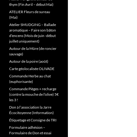
thym (Fin Avril – début Mai)
ATELIER Fleurs de sureau
(Mai)
Atelier SMUDGING – Ballade
aromatique – Faire son bâton
d’encens (Mois de juin -début
juillet uniquement)
Autour de la Mûre (de roncier
sauvage)
Autour de la poire (août)
Carte géolocalisée OLIVADE
Commande Herbe au chat
(euphorisante)
Commande Pièges + recharge
(contre la mouche de l’olive) 5€
les 3 !
Don à l’association la Jarre
Écocitoyenne (Information)
Étiquetage et Consigne de TRI
Formulaire adhésion –
Formulaire de Don et essai