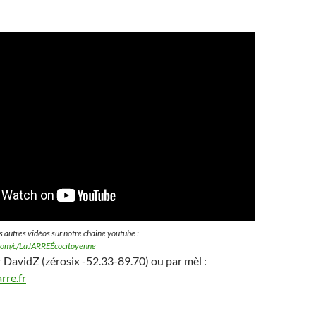
 autres vidéos sur notre chaine youtube :
com/c/LaJARREÉcocitoyenne
ir DavidZ (zérosix -52.33-89.70) ou par mèl :
rre.fr