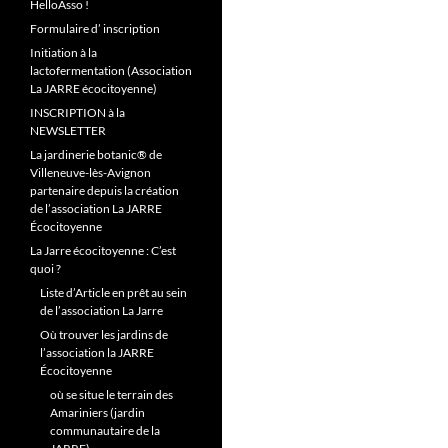
HelloAsso !
Formulaire d’ inscription
Initiation à la
lactofermentation (Association
La JARRE écocitoyenne)
INSCRIPTION à la
NEWSLETTER
La jardinerie botanic® de
Villeneuve-lès-Avignon
partenaire depuis la création
de l’association La JARRE
Écocitoyenne
La Jarre écocitoyenne : C’est
quoi ?
Liste d’Article en prêt au sein
de l’association La Jarre
Où trouver les jardins de
l’association la JARRE
Écocitoyenne
où se situe le terrain des
Amariniers (jardin
communautaire de la