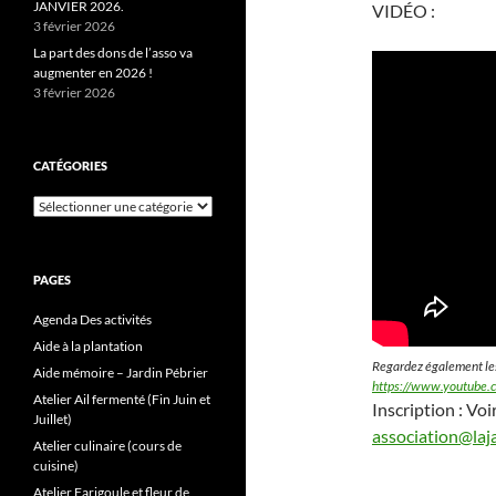
JANVIER 2026.
VIDÉO :
3 février 2026
La part des dons de l’asso va
augmenter en 2026 !
3 février 2026
CATÉGORIES
Catégories
PAGES
Agenda Des activités
Aide à la plantation
Regardez également les
Aide mémoire – Jardin Pébrier
https://www.youtube.
Atelier Ail fermenté (Fin Juin et
Inscription : Vo
Juillet)
association@laja
Atelier culinaire (cours de
cuisine)
Atelier Farigoule et fleur de