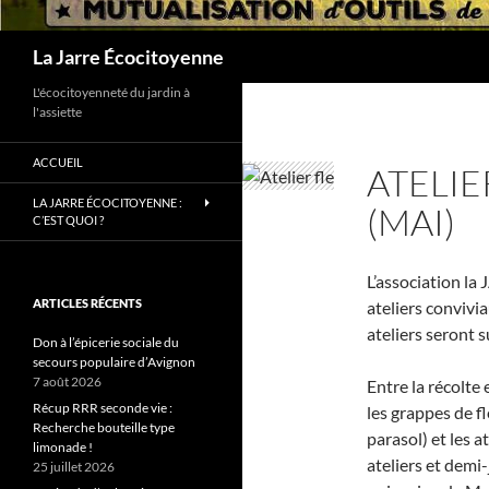
Recherche
La Jarre Écocitoyenne
L'écocitoyenneté du jardin à
l'assiette
ACCUEIL
ATELIE
LA JARRE ÉCOCITOYENNE :
(MAI)
C’EST QUOI ?
L’association l
ARTICLES RÉCENTS
ateliers convivi
ateliers seront s
Don à l’épicerie sociale du
secours populaire d’Avignon
7 août 2026
Entre la récolte 
Récup RRR seconde vie :
les grappes de f
Recherche bouteille type
parasol) et les a
limonade !
ateliers et demi
25 juillet 2026