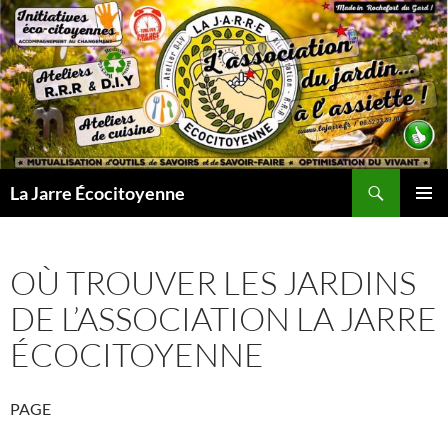
Aller
au
contenu
Recherche
La Jarre Écocitoyenne
MENU
PRINCI
OÙ TROUVER LES JARDINS
DE L’ASSOCIATION LA JARRE
ÉCOCITOYENNE
PAGE