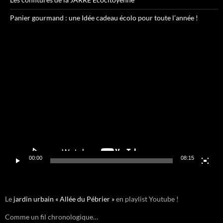
Panier gourmand : une Idée cadeau écolo pour toute l’année !
Lecteur
vidéo
00:00
08:15
Le
jardin urbain « Allée du Pébrier »
en playlist Youtube !
Comme un fil chronologique…