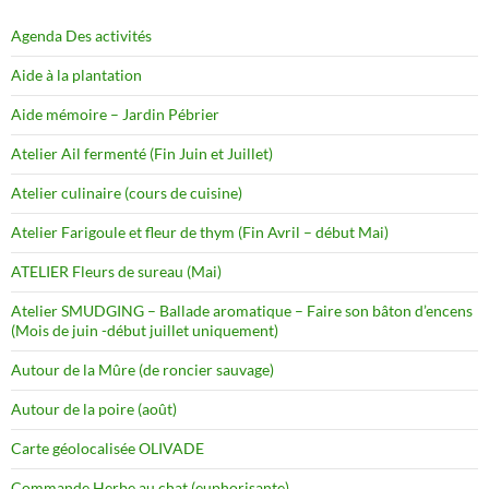
Agenda Des activités
Aide à la plantation
Aide mémoire – Jardin Pébrier
Atelier Ail fermenté (Fin Juin et Juillet)
Atelier culinaire (cours de cuisine)
Atelier Farigoule et fleur de thym (Fin Avril – début Mai)
ATELIER Fleurs de sureau (Mai)
Atelier SMUDGING – Ballade aromatique – Faire son bâton d’encens
(Mois de juin -début juillet uniquement)
Autour de la Mûre (de roncier sauvage)
Autour de la poire (août)
Carte géolocalisée OLIVADE
Commande Herbe au chat (euphorisante)