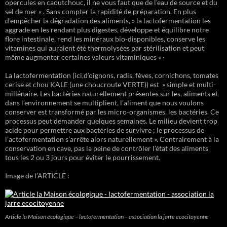
opercules en caoutchouc, il ne vous faut que de l’eau de source et du
sel de mer « . Sans compter la rapidité de préparation. En plus
d’empêcher la dégradation des aliments, » la lactofermentation les
aggrade en les rendant plus digestes, développe et équilibre notre
flore intestinale, rend les minéraux bio-disponibles, conserve les
vitamines qui auraient été thermolysées par stérilisation et peut
même augmenter certaines valeurs vitaminiques « ·
La lactofermentation (ici,d’oignons, radis, fèves, cornichons, tomates
cerise et chou KALE (une choucroute VERTE)) est » simple et multi-
millénaire. Les bactéries naturellement présentes sur les, aliments et
dans l’environnement se multiplient, l’aliment que nous voulons
conserver est transformé par les micro-organismes, les bactéries. Ce
processus peut demander quelques semaines. Le milieu devient trop
acide pour permettre aux bactéries de survivre ; le processus de
l’actofermentation s’arrête alors naturellement ». Contrairement à la
conservation en cave, pas la peine de contrôler l’état des aliments
tous les 2 ou 3 jours pour éviter le pourrissement.
Image de l’ARTICLE :
Article la Maison écologique – lactofermentation – association la jarre ecocitoyenne