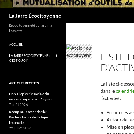
Recherche
La Jarre Écocitoyenne
L'écocitoyenneté du jardin à
l'assiette
ACCUEIL
LISTE 
LA JARRE ÉCOCITOYENNE :
C’EST QUOI ?
D’ACTI
La liste ci-desso
ARTICLES RÉCENTS
dans le
calendri
Don à l’épicerie sociale du
l’activité) :
secours populaire d’Avignon
7 août 2026
Récup RRR seconde vie :
Forum des ass
Recherche bouteille type
Autour de l
limonade !
Mise en plac
25 juillet 2026
de notre huil