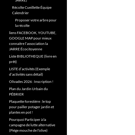
JARRE)
Récolte Cueillette Équipe
Calendrier
Proposer votre arbre pour
la récolte
liens FACEBOOK, YOUTUBE,
GOOGLE MAP pour mieux
connaitre l’association la
JARRE Écocitoyenne
Liste BIBLIOTHEQUE (livre en
prêt)
LISTE d’activités (Exemple
d’activités sans détail)
Olivades 2026 : Inscription !
Plan du Jardin Urbain du
PÉBRIER
Plaquette forestière : le top
pour pailler potager jardin et
plantes en pot !
Pourquoi Participer à la
campagne de lutte alternative
(Piége mouche de l’olive)