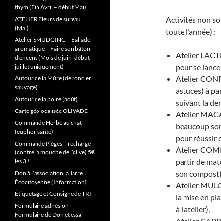
thym (Fin Avril – début Mai)
Activités non so
ATELIER Fleurs de sureau
(Mai)
toute l’année) :
Atelier SMUDGING – Ballade
aromatique – Faire son bâton
Atelier LACT
d’encens (Mois de juin -début
pour se lancer
juillet uniquement)
Atelier CONF
Autour de la Mûre (de roncier
sauvage)
astuces) à pa
Autour de la poire (août)
suivant la de
Carte géolocalisée OLIVADE
Atelier MACA
Commande Herbe au chat
beaucoup sont
(euphorisante)
pour réussir
Commande Pièges + recharge
Atelier COM
(contre la mouche de l’olive) 5€
partir de mat
les 3 !
son compost)
Don à l’association la Jarre
Écocitoyenne (Information)
Atelier MULCH
Étiquetage et Consigne de TRI
la mise en pla
Formulaire adhésion –
à l’atelier),
Formulaire de Don et essai
Atelier CARR