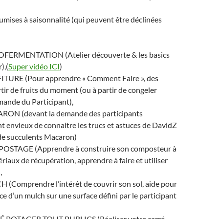
umises à saisonnalité (qui peuvent être déclinées
OFERMENTATION (Atelier découverte & les basics
),(
Super vidéo ICI
)
ITURE (Pour apprendre « Comment Faire », des
rtir de fruits du moment (ou à partir de congeler
mande du Participant),
RON (devant la demande des participants
 envieux de connaitre les trucs et astuces de DavidZ
 de succulents Macaron)
POSTAGE (Apprendre à construire son composteur à
ériaux de récupération, apprendre à faire et utiliser
,
 (Comprendre l’intérêt de couvrir son sol, aide pour
ce d’un mulch sur une surface défini par le participant
É POTAGER TOUT PUBLICS (Réaliser votre carré