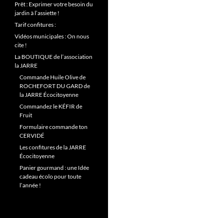
Prêt : Exprimer votre besoin du
jardin à l’assiette !
Tarif confitures :
Vidéos municipales : On nous
cite !
La BOUTIQUE de l’association
la JARRE
Commande Huile Olive de
ROCHEFORT DU GARD de
la JARRE Écocitoyenne
Commandez le KÉFIR de
Fruit
Formulaire commande ton
CERVIDÉ
Les confitures de la JARRE
Écocitoyenne
Panier gourmand : une Idée
cadeau écolo pour toute
l’année !
Lecteur