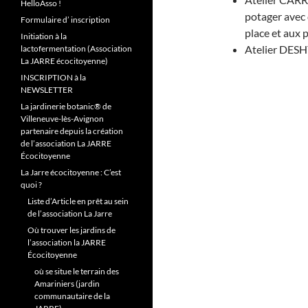
HelloAsso !
potager avec 
Formulaire d’ inscription
place et aux 
Initiation à la
Atelier DESH
lactofermentation (Association
La JARRE écocitoyenne)
INSCRIPTION à la
NEWSLETTER
La jardinerie botanic® de
Villeneuve-lès-Avignon
partenaire depuis la création
de l’association La JARRE
Écocitoyenne
La Jarre écocitoyenne : C’est
quoi ?
Liste d’Article en prêt au sein
de l’association La Jarre
Où trouver les jardins de
l’association la JARRE
Écocitoyenne
où se situe le terrain des
Amariniers (jardin
communautaire de la