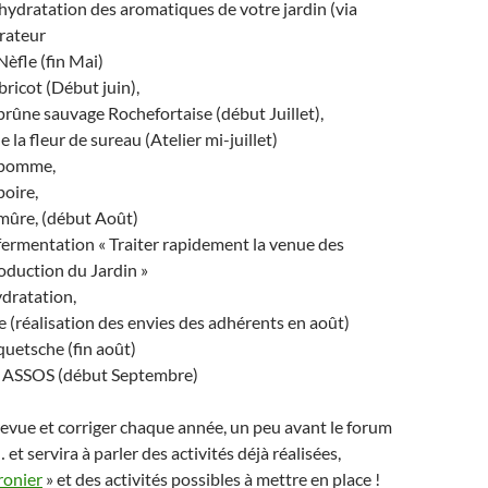
hydratation des aromatiques de votre jardin (via
rateur
Nèfle (fin Mai)
bricot (Début juin),
prûne sauvage Rochefortaise (début Juillet),
la fleur de sureau (Atelier mi-juillet)
 pomme,
poire,
mûre, (début Août)
fermentation « Traiter rapidement la venue des
oduction du Jardin »
dratation,
ne (réalisation des envies des adhérents en août)
quetsche (fin août)
SSOS (début Septembre)
 revue et corriger chaque année, un peu avant le forum
et servira à parler des activités déjà réalisées,
ronier
» et des activités possibles à mettre en place !