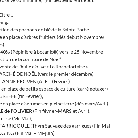
 Citre…
oing…
ction des pochons de blé de la Sainte Barbe
e en place d’arbres fruitiers (dès début Novembre)
s)
 -40% (Pépinière à botanic®) vers le 25 Novembre
ection de la confiture de Noël”
ente de l’huile d’olive « La Rochefortaise »
RCHÉ DE NOËL (vers le premier décembre)
a CANNE PROVENçALE… (Février)
e en place de petits espace de culture (carré potager)
GREFFE (fin Février),
e en place d’agrumes en pleine terre (dès mars/Avril)
LE de l’OLIVIER
(Fin février-
MARS
et Avril),
cerise (Mi-Mai),
a FARRIGOULE (Thym Sauvage des garrigues) Fin Mai
GING (Fin Mai – Mi-juin),