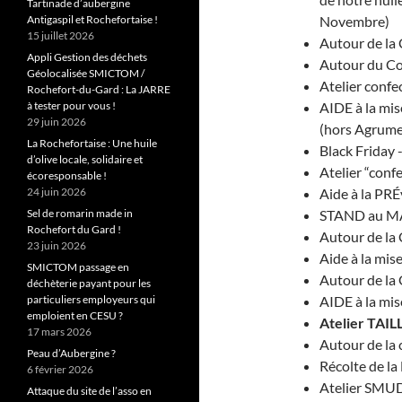
Tartinade d’aubergine
Antigaspil et Rochefortaise !
Novembre)
15 juillet 2026
Autour de la
Appli Gestion des déchets
Autour du C
Géolocalisée SMICTOM /
Atelier confe
Rochefort-du-Gard : La JARRE
à tester pour vous !
AIDE à la mis
29 juin 2026
(hors Agrume
La Rochefortaise : Une huile
Black Friday
d’olive locale, solidaire et
Atelier “conf
écoresponsable !
24 juin 2026
Aide à la PRÉv
Sel de romarin made in
STAND au MA
Rochefort du Gard !
Autour de l
23 juin 2026
Aide à la mis
SMICTOM passage en
Autour de la 
déchèterie payant pour les
particuliers employeurs qui
AIDE à la mis
emploient en CESU ?
Atelier TAIL
17 mars 2026
Autour de la 
Peau d’Aubergine ?
Récolte de l
6 février 2026
Atelier SMUD
Attaque du site de l’asso en