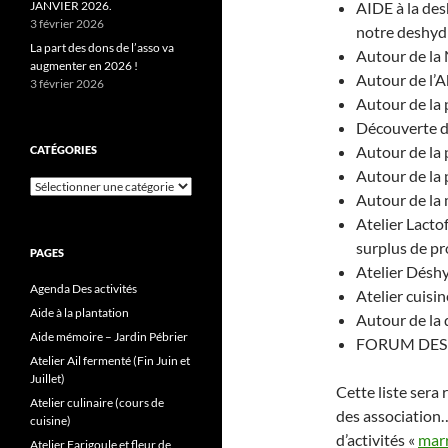
JANVIER 2026.
AIDE à la des
3 février 2026
notre deshyd
La part des dons de l’asso va
Autour de la 
augmenter en 2026 !
Autour de l’A
3 février 2026
Autour de la 
Découverte de 
Autour de la
CATÉGORIES
Autour de la 
Catégories
Autour de la 
Atelier Lacto
surplus de pr
PAGES
Atelier Déshy
Agenda Des activités
Atelier cuisi
Aide à la plantation
Autour de la 
Aide mémoire – Jardin Pébrier
FORUM DES A
Atelier Ail fermenté (Fin Juin et
Juillet)
Cette liste sera
Atelier culinaire (cours de
des association… 
cuisine)
d’activités «
mar
Atelier Farigoule et fleur de