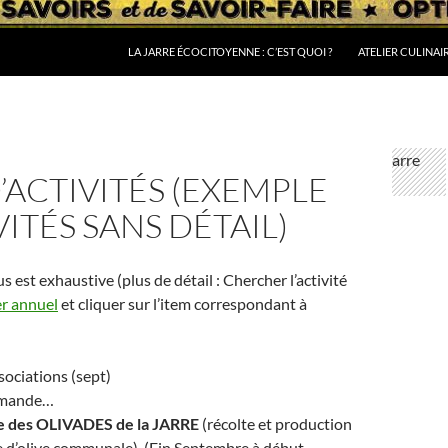
LA JARRE ÉCOCITOYENNE : C’EST QUOI ?
ATELIER CULINAI
D’ACTIVITÉS (EXEMPLE
VITÉS SANS DÉTAIL)
us est exhaustive (plus de détail : Chercher l’activité
er annuel
et cliquer sur l’item correspondant à
ociations (sept)
’amande…
e des OLIVADES de la JARRE
(récolte et production
e d’olive communale), (Fin Septembre à début