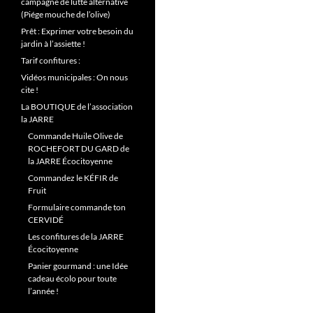
campagne de lutte alternative
(Piége mouche de l’olive)
Prêt : Exprimer votre besoin du
jardin à l’assiette !
Tarif confitures :
Vidéos municipales : On nous
cite !
La BOUTIQUE de l’association
la JARRE
Commande Huile Olive de
ROCHEFORT DU GARD de
la JARRE Écocitoyenne
Commandez le KÉFIR de
Fruit
Formulaire commande ton
CERVIDÉ
Les confitures de la JARRE
Écocitoyenne
Panier gourmand : une Idée
cadeau écolo pour toute
l’année !