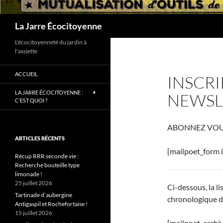
Recherche
La Jarre Écocitoyenne
L'écocitoyenneté du jardin à
l'assiette
ACCUEIL
INSCRI
LA JARRE ÉCOCITOYENNE :
NEWSL
C’EST QUOI ?
ABONNEZ VOUS 
ARTICLES RÉCENTS
[mailpoet_form i
Récup RRR seconde vie :
Recherche bouteille type
limonade !
25 juillet 2026
Ci-dessous, la l
Tartinade d’aubergine
chronologique de
Antigaspil et Rochefortaise !
15 juillet 2026
[mailpoet_archi