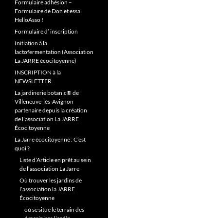
Formulaire adhésion –
Formulaire de Don et essai
HelloAsso !
Formulaire d’ inscription
Initiation à la
lactofermentation (Association
La JARRE écocitoyenne)
INSCRIPTION à la
NEWSLETTER
La jardinerie botanic® de
Villeneuve-lès-Avignon
partenaire depuis la création
de l’association La JARRE
Écocitoyenne
La Jarre écocitoyenne : C’est
quoi ?
Liste d’Article en prêt au sein
de l’association La Jarre
Où trouver les jardins de
l’association la JARRE
Écocitoyenne
où se situe le terrain des