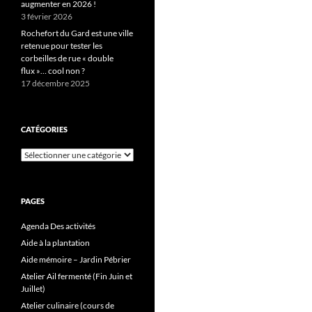
augmenter en 2026 !
3 février 2026
Rochefort du Gard est une ville
retenue pour tester les
corbeilles de rue « double
flux »… cool non ?
17 décembre 2025
CATÉGORIES
Catégories
PAGES
Agenda Des activités
Aide à la plantation
Aide mémoire – Jardin Pébrier
Atelier Ail fermenté (Fin Juin et
Juillet)
Atelier culinaire (cours de