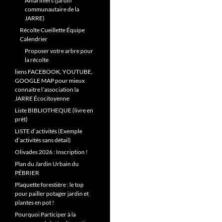
Amariniers (jardin
communautaire de la
JARRE)
Récolte Cueillette Équipe
Calendrier
Proposer votre arbre pour
la récolte
liens FACEBOOK, YOUTUBE,
GOOGLE MAP pour mieux
connaitre l’association la
JARRE Écocitoyenne
Liste BIBLIOTHEQUE (livre en
prêt)
LISTE d’activités (Exemple
d’activités sans détail)
Olivades 2026 : Inscription !
Plan du Jardin Urbain du
PÉBRIER
Plaquette forestière : le top
pour pailler potager jardin et
plantes en pot !
Pourquoi Participer à la