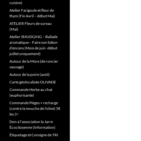
cuisine)
Atelier Farigoule et fleur de
thym (Fin Avril – début Mai)
ATELIER Fleurs de sureau
(Mai)
Atelier SMUDGING – Ballade
aromatique – Faire son bâton
d’encens (Mois de juin -début
juillet uniquement)
Autour de la Mûre (de roncier
sauvage)
Autour de la poire (août)
Carte géolocalisée OLIVADE
Commande Herbe au chat
(euphorisante)
Commande Pièges + recharge
(contre la mouche de l’olive) 5€
les 3 !
Don à l’association la Jarre
Écocitoyenne (Information)
Étiquetage et Consigne de TRI