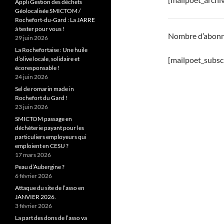
Appli Gestion des déchets
Géolocalisée SMICTOM /
Rochefort-du-Gard : La JARRE
à tester pour vous !
Nombre d’abonné
29 juin 2026
La Rochefortaise : Une huile
d’olive locale, solidaire et
[mailpoet_subsc
écoresponsable !
24 juin 2026
Sel de romarin made in
Rochefort du Gard !
23 juin 2026
SMICTOM passage en
déchèterie payant pour les
particuliers employeurs qui
emploient en CESU ?
17 mars 2026
Peau d’Aubergine ?
6 février 2026
Attaque du site de l’asso en
JANVIER 2026.
3 février 2026
La part des dons de l’asso va