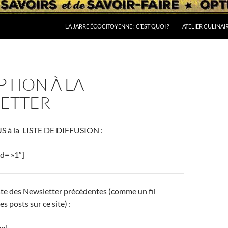
LA JARRE ÉCOCITOYENNE : C’EST QUOI ?
ATELIER CULINAI
PTION À LA
ETTER
à la LISTE DE DIFFUSION :
d= »1″]
iste des Newsletter précédentes (comme un fil
s posts sur ce site) :
ve]