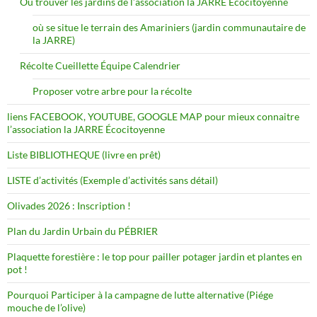
Où trouver les jardins de l’association la JARRE Écocitoyenne
où se situe le terrain des Amariniers (jardin communautaire de
la JARRE)
Récolte Cueillette Équipe Calendrier
Proposer votre arbre pour la récolte
liens FACEBOOK, YOUTUBE, GOOGLE MAP pour mieux connaitre
l’association la JARRE Écocitoyenne
Liste BIBLIOTHEQUE (livre en prêt)
LISTE d’activités (Exemple d’activités sans détail)
Olivades 2026 : Inscription !
Plan du Jardin Urbain du PÉBRIER
Plaquette forestière : le top pour pailler potager jardin et plantes en
pot !
Pourquoi Participer à la campagne de lutte alternative (Piége
mouche de l’olive)