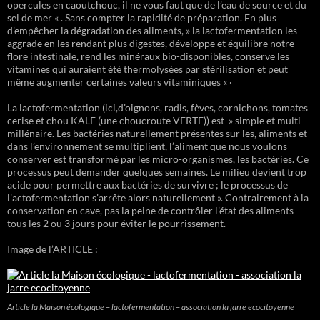
opercules en caoutchouc, il ne vous faut que de l’eau de source et du
sel de mer « . Sans compter la rapidité de préparation. En plus
d’empêcher la dégradation des aliments, » la lactofermentation les
aggrade en les rendant plus digestes, développe et équilibre notre
flore intestinale, rend les minéraux bio-disponibles, conserve les
vitamines qui auraient été thermolysées par stérilisation et peut
même augmenter certaines valeurs vitaminiques « ·
La lactofermentation (ici,d’oignons, radis, fèves, cornichons, tomates
cerise et chou KALE (une choucroute VERTE)) est » simple et multi-
millénaire. Les bactéries naturellement présentes sur les, aliments et
dans l’environnement se multiplient, l’aliment que nous voulons
conserver est transformé par les micro-organismes, les bactéries. Ce
processus peut demander quelques semaines. Le milieu devient trop
acide pour permettre aux bactéries de survivre ; le processus de
l’actofermentation s’arrête alors naturellement ». Contrairement à la
conservation en cave, pas la peine de contrôler l’état des aliments
tous les 2 ou 3 jours pour éviter le pourrissement.
Image de l’ARTICLE :
Article la Maison écologique – lactofermentation – association la jarre ecocitoyenne