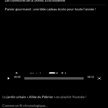
Les confitures de la JARRE Écocitoyenne
Panier gourmand : une Idée cadeau écolo pour toute l’année !
Lecteur
vidéo
00:00
08:15
Le
jardin urbain « Allée du Pébrier »
en playlist Youtube !
Comme un fil chronologique…