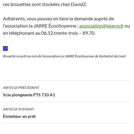
ces brouettes sont stockées chez DavidZ.
Adhérents, vous pouvez en faire la demande auprès de
l’association la JARRE Écocitoyenne :
association@lajarre.fr
ou
en téléphonant au 06.52.trente-trois – 89.70.
Brouette en prêt au sein de l’association La JARRE Écocitoyenne de Rochefort du Gard
Navigation
ARTICLE PRÉCÉDENT
des
Scie plongeante PTS 710 A1
articles
ARTICLE SUIVANT
Émietteur en prêt