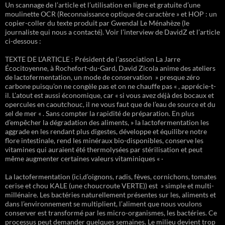
Un scannage de l’article et l’utilisation en ligne et gratuite d’une
moulinette OCR (Reconnaissance optique de caractère » et HOP : un
copier-coller du texte produit par Gwendal Le Ménahèze (le
journaliste qui nous a contacté). Voir l’interview de DavidZ et l’article
ci-dessous :
TEXTE DE L’ARTICLE : Président de l’association La Jarre
Écocitoyenne, à Rochefort-du-Gard, David Zicola anime des ateliers
de lactofermentation, un mode de conservation » presque zéro
carbone puisqu’on ne congèle pas et on ne chauffe pas « , apprécie-t-
il. L’atout est aussi économique, car « si vous avez déjà des bocaux et
opercules en caoutchouc, il ne vous faut que de l’eau de source et du
sel de mer « . Sans compter la rapidité de préparation. En plus
d’empêcher la dégradation des aliments, » la lactofermentation les
aggrade en les rendant plus digestes, développe et équilibre notre
flore intestinale, rend les minéraux bio-disponibles, conserve les
vitamines qui auraient été thermolysées par stérilisation et peut
même augmenter certaines valeurs vitaminiques « ·
La lactofermentation (ici,d’oignons, radis, fèves, cornichons, tomates
cerise et chou KALE (une choucroute VERTE)) est » simple et multi-
millénaire. Les bactéries naturellement présentes sur les, aliments et
dans l’environnement se multiplient, l’aliment que nous voulons
conserver est transformé par les micro-organismes, les bactéries. Ce
processus peut demander quelques semaines. Le milieu devient trop