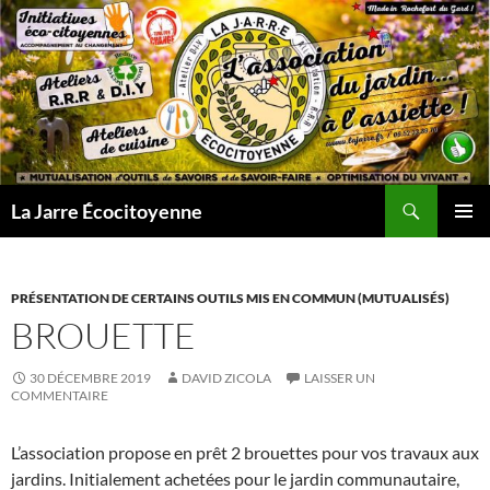
Aller
au
contenu
Recherche
La Jarre Écocitoyenne
MENU
PRINCI
PRÉSENTATION DE CERTAINS OUTILS MIS EN COMMUN (MUTUALISÉS)
BROUETTE
30 DÉCEMBRE 2019
DAVID ZICOLA
LAISSER UN
COMMENTAIRE
L’association propose en prêt 2 brouettes pour vos travaux aux
jardins. Initialement achetées pour le jardin communautaire,