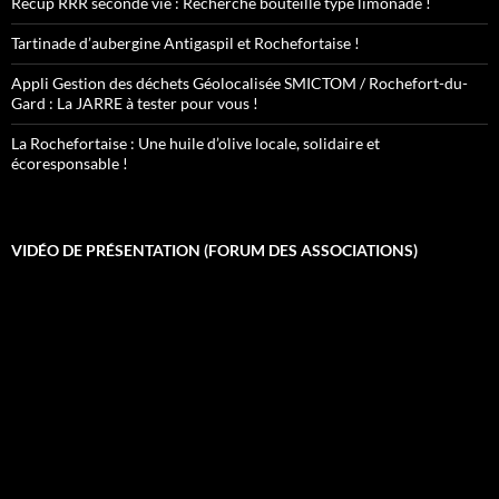
Récup RRR seconde vie : Recherche bouteille type limonade !
Tartinade d’aubergine Antigaspil et Rochefortaise !
Appli Gestion des déchets Géolocalisée SMICTOM / Rochefort-du-
Gard : La JARRE à tester pour vous !
La Rochefortaise : Une huile d’olive locale, solidaire et
écoresponsable !
VIDÉO DE PRÉSENTATION (FORUM DES ASSOCIATIONS)
Lecteur
vidéo