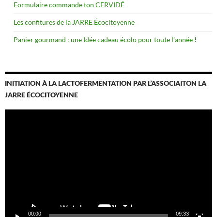
Formulaire commande ton CERVIDÉ
Les confitures de la JARRE Écocitoyenne
Panier gourmand : une Idée cadeau écolo pour toute l’année !
INITIATION À LA LACTOFERMENTATION PAR L’ASSOCIAITON LA
JARRE ÉCOCITOYENNE
Lecteur
vidéo
00:00
09:33