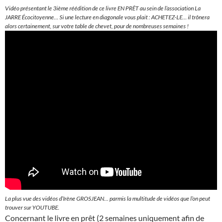
Vidéo présentant le 3ième réédition de ce livre EN PRÊT au sein de l’association La
JARRE Écocitoyenne… Si une lecture en diagonale vous plait : ACHETEZ-LE… il trônera
alors certainement, sur votre table de chevet, pour de nombreuses semaines !
La plus vue des vidéos d’Irène GROSJEAN… parmis la multitude de vidéos que l’on peut
trouver sur YOUTUBE.
Concernant le livre en prêt (2 semaines uniquement afin de