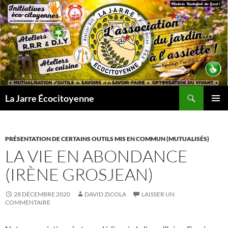
Aller
au
contenu
Recherche
La Jarre Écocitoyenne
MENU
PRINCI
PRÉSENTATION DE CERTAINS OUTILS MIS EN COMMUN (MUTUALISÉS)
LA VIE EN ABONDANCE
(IRÈNE GROSJEAN)
28 DÉCEMBRE 2020
DAVID ZICOLA
LAISSER UN
COMMENTAIRE