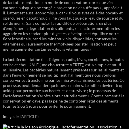
de lactofermentation, un mode de conservation » presque zéro
carbone puisqu’on ne congèle pas et on ne chauffe pas « , apprécie-t-
il. L’atout est aussi économique, car « si vous avez déjà des bocaux et
opercules en caoutchouc, il ne vous faut que de l’eau de source et du
sel de mer « . Sans compter la rapidité de préparation. En plus
d’empêcher la dégradation des aliments, » la lactofermentation les
aggrade en les rendant plus digestes, développe et équilibre notre
flore intestinale, rend les minéraux bio-disponibles, conserve les
vitamines qui auraient été thermolysées par stérilisation et peut
même augmenter certaines valeurs vitaminiques « ·
La lactofermentation (ici,d’oignons, radis, fèves, cornichons, tomates
cerise et chou KALE (une choucroute VERTE)) est » simple et multi-
millénaire. Les bactéries naturellement présentes sur les, aliments et
dans l’environnement se multiplient, l’aliment que nous voulons
conserver est transformé par les micro-organismes, les bactéries. Ce
processus peut demander quelques semaines. Le milieu devient trop
acide pour permettre aux bactéries de survivre ; le processus de
l’actofermentation s’arrête alors naturellement ». Contrairement à la
conservation en cave, pas la peine de contrôler l’état des aliments
tous les 2 ou 3 jours pour éviter le pourrissement.
Image de l’ARTICLE :