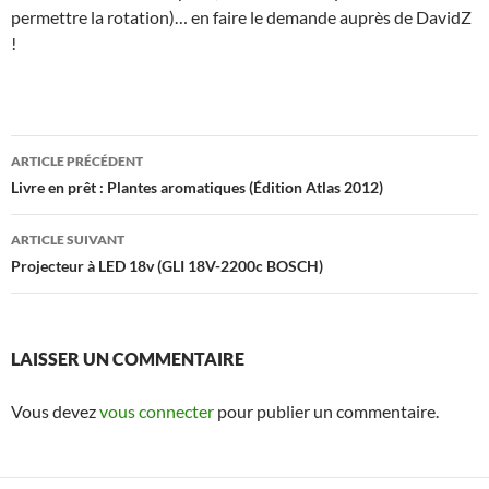
permettre la rotation)… en faire le demande auprès de DavidZ
!
Navigation
ARTICLE PRÉCÉDENT
des
Livre en prêt : Plantes aromatiques (Édition Atlas 2012)
articles
ARTICLE SUIVANT
Projecteur à LED 18v (GLI 18V-2200c BOSCH)
LAISSER UN COMMENTAIRE
Vous devez
vous connecter
pour publier un commentaire.