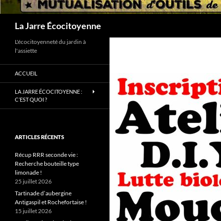
Recherche
La Jarre Écocitoyenne
L'écocitoyenneté du jardin à
l'assiette
ACCUEIL
LA JARRE ÉCOCITOYENNE :
C’EST QUOI ?
ARTICLES RÉCENTS
Récup RRR seconde vie :
Recherche bouteille type
limonade !
25 juillet 2026
Tartinade d’aubergine
Antigaspil et Rochefortaise !
15 juillet 2026