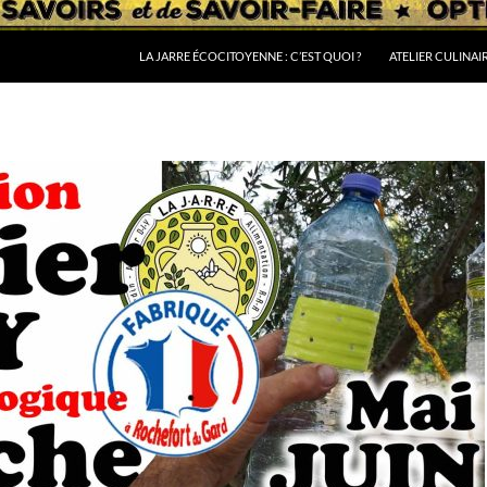
LA JARRE ÉCOCITOYENNE : C’EST QUOI ?
ATELIER CULINAI