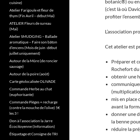
botanic®) ou en 
cuisine)
(c’est là où Davi
Atelier Farigoule et fleur de
thym (Fin Avril – début Mai)
profiter l’ensemb
ATELIER Fleurs de sureau
(Mai)
L’association pr
Atelier SMUDGING – Ballade
aromatique – Faire son bâton
Cet atelier est 
d’encens (Mois de juin -début
juillet uniquement)
Autour de la Mûre (de roncier
Préparer et 
sauvage)
Rochefort du 
Autour de la poire (août)
obtenir une h
Carte géolocalisée OLIVADE
communiquer su
Commande Herbe au chat
(multiplicatio
(euphorisante)
mis en place 
Commande Pièges + recharge
avant la forma
(contre la mouche de l’olive) 5€
les 3 !
donner une de
Don à l’association la Jarre
la benne pour
Écocitoyenne (Information)
réduire la pr
Étiquetage et Consigne de TRI