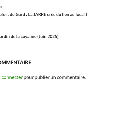
on
NT
ort du Gard : La JARRE crée du lien au local !
ardin de la Loyanne (Juin 2025)
COMMENTAIRE
 connecter
pour publier un commentaire.