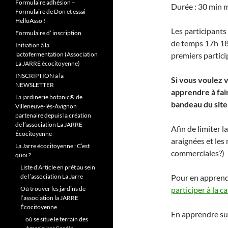
Formulaire adhésion –
Durée : 30 min m
Formulaire de Don et essai
HelloAsso !
Les participants
Formulaire d’ inscription
de temps 17h 18h
Initiation à la
lactofermentation (Association
premiers partici
La JARRE écocitoyenne)
INSCRIPTION à la
Si vous voulez v
NEWSLETTER
apprendre à fai
La jardinerie botanic® de
bandeau du site
Villeneuve-lès-Avignon
partenaire depuis la création
de l’association La JARRE
Afin de limiter 
Écocitoyenne
araignées et les
La Jarre écocitoyenne : C’est
commerciales?)
quoi ?
Liste d’Article en prêt au sein
de l’association La Jarre
Pour en apprendre
Où trouver les jardins de
participer à la 
l’association la JARRE
Écocitoyenne
En apprendre su
où se situe le terrain des