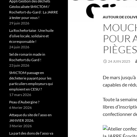
Appli Gestion des déchets
Géolocalisée SMICTOM /
Rochefort-du-Gard : La JARRE
AUTOUR DE L'OLIV
à tester pour vous !
29 juin 2026
MOUCHE
La Rochefortaise : Une huile
POUR A
d’olive locale, solidaire et
écoresponsable !
PIÈGES
24 juin 2026
Sel de romarin made in
Rochefort du Gard !
24 JUIN 2025
23 juin 2026
SMICTOM passage en
De mars jusqu’à 
déchèterie payant pour les
particuliers employeurs qui
capables de rédu
emploient en CESU ?
17 mars 2026
Toute la semaine
Peau d’Aubergine ?
libres d’inscript
6 février 2026
confectionner de
Attaque du site de l’asso en
JANVIER 2026.
3 février 2026
La part des dons de l’asso va