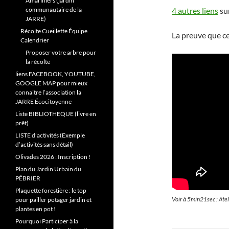
Amariniers (jardin
communautaire de la
4 autres liens
sur
JARRE)
Récolte Cueillette Équipe
La preuve que cet
Calendrier
Proposer votre arbre pour
la récolte
liens FACEBOOK, YOUTUBE,
GOOGLE MAP pour mieux
connaitre l’association la
JARRE Écocitoyenne
Liste BIBLIOTHEQUE (livre en
prêt)
LISTE d’activités (Exemple
d’activités sans détail)
Olivades 2026 : Inscription !
Plan du Jardin Urbain du
PÉBRIER
Plaquette forestière : le top
Voir à 5min21sec : Atel
pour pailler potager jardin et
plantes en pot !
Pourquoi Participer à la