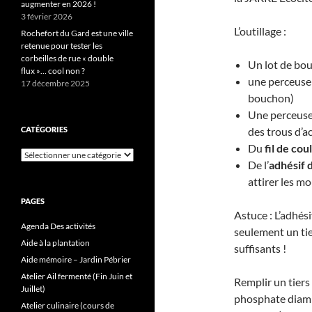
augmenter en 2026 !
3 février 2026
L’outillage :
Rochefort du Gard est une ville
retenue pour tester les
corbeilles de rue « double
Un lot de bou
flux »… cool non ?
une perceuse
17 décembre 2025
bouchon)
Une perceuse
CATÉGORIES
des trous d’a
Du
fil de cou
Catégories
De l’
adhésif 
attirer les m
PAGES
Astuce : L’adhési
Agenda Des activités
seulement un ti
Aide à la plantation
suffisants !
Aide mémoire – Jardin Pébrier
Atelier Ail fermenté (Fin Juin et
Remplir un tiers
Juillet)
phosphate diamm
Atelier culinaire (cours de