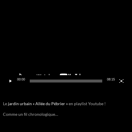
Lecteur
vidéo
00:00
08:15
Le
jardin urbain « Allée du Pébrier »
en playlist Youtube !
Comme un fil chronologique…