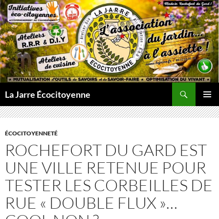
Aller
au
contenu
Recherche
La Jarre Écocitoyenne
MENU
PRINCI
ÉCOCITOYENNETÉ
ROCHEFORT DU GARD EST
UNE VILLE RETENUE POUR
TESTER LES CORBEILLES DE
RUE « DOUBLE FLUX »…