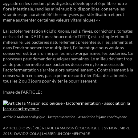
aggrade en les rendant plus digestes, développe et équilibre notre
flore intestinale, rend les minéraux bio-disponibles, conserve les
vitamines qui auraient été thermolysées par stérilisation et peut
même augmenter certaines valeurs vitaminiques « ·
La lactofermentation (ici,d’oignons, radis, fèves, cornichons, tomates
cerise et chou KALE (une choucroute VERTE)) est » simple et multi-
millénaire. Les bactéries naturellement présentes sur les, aliments et
dans l’environnement se multiplient, l’aliment que nous voulons
conserver est transformé par les micro-organismes, les bactéries. Ce
processus peut demander quelques semaines. Le milieu devient trop
acide pour permettre aux bactéries de survivre ; le processus de
l’actofermentation s’arrête alors naturellement ». Contrairement à la
conservation en cave, pas la peine de contrôler l’état des aliments
tous les 2 ou 3 jours pour éviter le pourrissement.
Image de l’ARTICLE :
Article la Maison écologique – lactofermentation – association la jarre ecocitoyenne
ARTICLE (HORS SÉRIE) REVUE LA MAISON ÉCOLOGIQUE !
29 NOVEMBRE
2018
DAVID ZICOLA
LAISSER UN COMMENTAIRE