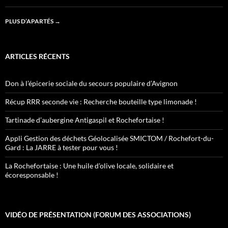
PLUS D’APARTÉS
→
ARTICLES RÉCENTS
Don à l’épicerie sociale du secours populaire d’Avignon
Récup RRR seconde vie : Recherche bouteille type limonade !
Tartinade d’aubergine Antigaspil et Rochefortaise !
Appli Gestion des déchets Géolocalisée SMICTOM / Rochefort-du-
Gard : La JARRE à tester pour vous !
La Rochefortaise : Une huile d’olive locale, solidaire et
écoresponsable !
VIDÉO DE PRÉSENTATION (FORUM DES ASSOCIATIONS)