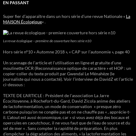
EN PASSANT
Super fier d’apparaître dans un hors série d’une revue Nationale «
La
MAISON Écologique
« .
La revue écologique – première de couverture hors série n10
Hors-série n°10 « Automne 2018 », « CAP sur l’autonomie », page 40
Un scannage de l’article et l’utilisation en ligne et gratuite d’une
moulinette OCR (Reconnaissance optique de caractère » et HOP : un
copier-coller du texte produit par Gwendal Le Ménahèze (le
journaliste qui nous a contacté). Voir l’interview de DavidZ et l’article
ci-dessous :
TEXTE DE L’ARTICLE : Président de l’association La Jarre
Écocitoyenne, à Rochefort-du-Gard, David Zicola anime des ateliers
de lactofermentation, un mode de conservation » presque zéro
carbone puisqu’on ne congèle pas et on ne chauffe pas « , apprécie-t-
il. L’atout est aussi économique, car « si vous avez déjà des bocaux et
opercules en caoutchouc, il ne vous faut que de l’eau de source et du
sel de mer « . Sans compter la rapidité de préparation. En plus
d’empêcher la dégradation des aliments, » la lactofermentation les