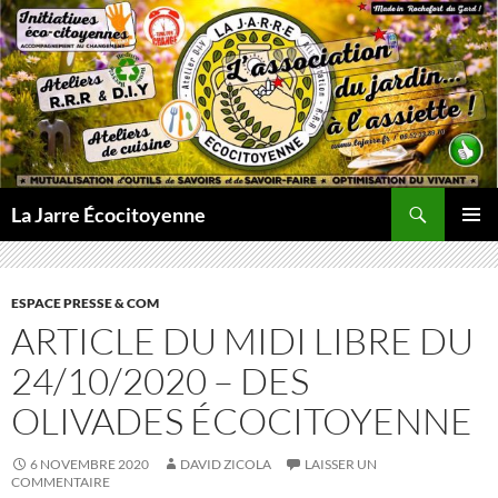
Aller
au
contenu
Recherche
La Jarre Écocitoyenne
MENU
PRINCI
ESPACE PRESSE & COM
ARTICLE DU MIDI LIBRE DU
24/10/2020 – DES
OLIVADES ÉCOCITOYENNE
6 NOVEMBRE 2020
DAVID ZICOLA
LAISSER UN
COMMENTAIRE