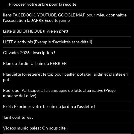
Proposer votre arbre pour la récolte
liens FACEBOOK, YOUTUBE, GOOGLE MAP pour mieux connaitre
l’association la JARRE Écocitoyenne
Liste BIBLIOTHEQUE (livre en prêt)
LISTE d’activités (Exemple d’activités sans détail)
Olivades 2026 : Inscription !
Plan du Jardin Urbain du PÉBRIER
Plaquette forestière : le top pour pailler potager jardin et plantes en
pot !
Pourquoi Participer à la campagne de lutte alternative (Piége
mouche de l’olive)
Prêt : Exprimer votre besoin du jardin à l’assiette !
Tarif confitures :
Vidéos municipales : On nous cite !