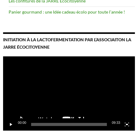
Les confitures de la JARRE Écocitoyenne
Panier gourmand : une Idée cadeau écolo pour toute l’année !
INITIATION À LA LACTOFERMENTATION PAR L’ASSOCIAITON LA
JARRE ÉCOCITOYENNE
Lecteur
vidéo
00:00
09:33