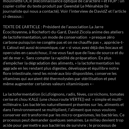
moulinette OCR (Reconnaissance optique de caractère » et HOP : un
copier-coller du texte produit par Gwendal Le Ménahèze (le
journaliste qui nous a contacté). Voir l’interview de DavidZ et l’article
ci-dessous :
TEXTE DE L’ARTICLE : Président de l’association La Jarre
Écocitoyenne, à Rochefort-du-Gard, David Zicola anime des ateliers
de lactofermentation, un mode de conservation » presque zéro
carbone puisqu’on ne congèle pas et on ne chauffe pas « , apprécie-t-
il. L’atout est aussi économique, car « si vous avez déjà des bocaux et
opercules en caoutchouc, il ne vous faut que de l’eau de source et du
sel de mer « . Sans compter la rapidité de préparation. En plus
d’empêcher la dégradation des aliments, » la lactofermentation les
aggrade en les rendant plus digestes, développe et équilibre notre
flore intestinale, rend les minéraux bio-disponibles, conserve les
vitamines qui auraient été thermolysées par stérilisation et peut
même augmenter certaines valeurs vitaminiques « ·
La lactofermentation (ici,d’oignons, radis, fèves, cornichons, tomates
cerise et chou KALE (une choucroute VERTE)) est » simple et multi-
millénaire. Les bactéries naturellement présentes sur les, aliments et
dans l’environnement se multiplient, l’aliment que nous voulons
conserver est transformé par les micro-organismes, les bactéries. Ce
processus peut demander quelques semaines. Le milieu devient trop
acide pour permettre aux bactéries de survivre ; le processus de