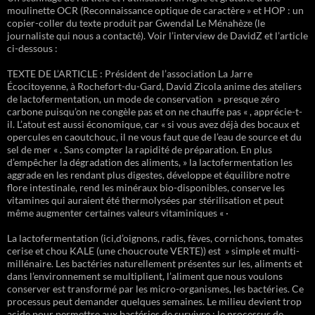
moulinette OCR (Reconnaissance optique de caractère » et HOP : un
copier-coller du texte produit par Gwendal Le Ménahèze (le
journaliste qui nous a contacté). Voir l’interview de DavidZ et l’article
ci-dessous :
TEXTE DE L’ARTICLE : Président de l’association La Jarre
Écocitoyenne, à Rochefort-du-Gard, David Zicola anime des ateliers
de lactofermentation, un mode de conservation » presque zéro
carbone puisqu’on ne congèle pas et on ne chauffe pas « , apprécie-t-
il. L’atout est aussi économique, car « si vous avez déjà des bocaux et
opercules en caoutchouc, il ne vous faut que de l’eau de source et du
sel de mer « . Sans compter la rapidité de préparation. En plus
d’empêcher la dégradation des aliments, » la lactofermentation les
aggrade en les rendant plus digestes, développe et équilibre notre
flore intestinale, rend les minéraux bio-disponibles, conserve les
vitamines qui auraient été thermolysées par stérilisation et peut
même augmenter certaines valeurs vitaminiques « ·
La lactofermentation (ici,d’oignons, radis, fèves, cornichons, tomates
cerise et chou KALE (une choucroute VERTE)) est » simple et multi-
millénaire. Les bactéries naturellement présentes sur les, aliments et
dans l’environnement se multiplient, l’aliment que nous voulons
conserver est transformé par les micro-organismes, les bactéries. Ce
processus peut demander quelques semaines. Le milieu devient trop
acide pour permettre aux bactéries de survivre ; le processus de