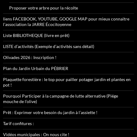
Proposer votre arbre pour la récolte
liens FACEBOOK, YOUTUBE, GOOGLE MAP pour mieux connaitre
l’association la JARRE Écocitoyenne
Liste BIBLIOTHEQUE (livre en prêt)
LISTE d’activités (Exemple d’activités sans détail)
Olivades 2026 : Inscription !
Plan du Jardin Urbain du PÉBRIER
Plaquette forestière : le top pour pailler potager jardin et plantes en
pot !
Pourquoi Participer à la campagne de lutte alternative (Piége
mouche de l’olive)
Prêt : Exprimer votre besoin du jardin à l’assiette !
Tarif confitures :
Vidéos municipales : On nous cite !