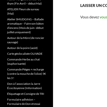
thym (Fin Avril – début Mai)
LAISSER UN 
ATELIER Fleurs de sureau
(Mai)
Vous devez
vous
Atelier SMUDGING – Ballade
aromatique – Faire son bâton
d’encens (Mois de juin -début
juillet uniquement)
Autour de la Mûre (de roncier
sauvage)
Autour de la poire (août)
Carte géolocalisée OLIVADE
Commande Herbe au chat
(euphorisante)
Commande Pièges + recharge
(contre la mouche de l’olive) 5€
les 3 !
Don à l’association la Jarre
Écocitoyenne (Information)
Étiquetage et Consigne de TRI
Formulaire adhésion –
Formulaire de Don et essai