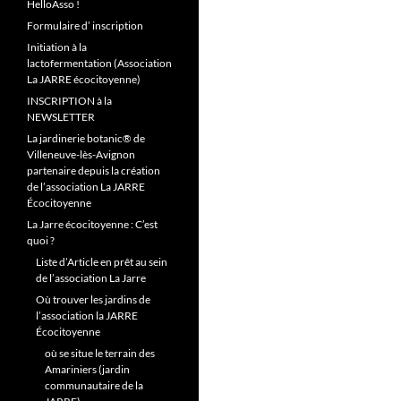
HelloAsso !
Formulaire d’ inscription
Initiation à la
lactofermentation (Association
La JARRE écocitoyenne)
INSCRIPTION à la
NEWSLETTER
La jardinerie botanic® de
Villeneuve-lès-Avignon
partenaire depuis la création
de l’association La JARRE
Écocitoyenne
La Jarre écocitoyenne : C’est
quoi ?
Liste d’Article en prêt au sein
de l’association La Jarre
Où trouver les jardins de
l’association la JARRE
Écocitoyenne
où se situe le terrain des
Amariniers (jardin
communautaire de la