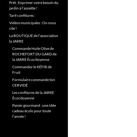
Prêt : Exprimer votre besoin du
jardin à l’assiette !
Tarif confitures :
Vidéos municipales : On nous
cite !
La BOUTIQUE de l’association
la JARRE
Commande Huile Olive de
ROCHEFORT DU GARD de
la JARRE Écocitoyenne
Commandez le KÉFIR de
Fruit
Formulaire commande ton
CERVIDÉ
Les confitures de la JARRE
Écocitoyenne
Panier gourmand : une Idée
cadeau écolo pour toute
l’année !
Lecteur