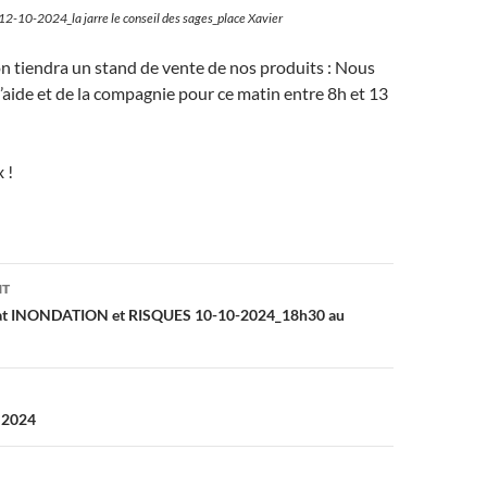
12-10-2024_la jarre le conseil des sages_place Xavier
n tiendra un stand de vente de nos produits : Nous
’aide et de la compagnie pour ce matin entre 8h et 13
 !
on
NT
ébat INONDATION et RISQUES 10-10-2024_18h30 au
l 2024