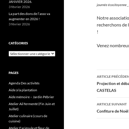
JANVIER 2026.
journée écocitoyenne _
3 février 2026
La part des dons de l’asso va
Notre associatio
augmenter en 2026 !
recherchons de l
3 février 2026
!
CATÉGORIES
Venez nombreux
Catégories
Navigati
PAGES
ARTICLE PRÉCÉDE
des
Projection et d
Agenda Des activités
CASTELAS
Aide à la plantation
articles
Aide mémoire – Jardin Pébrier
Atelier Ail fermenté (Fin Juin et
ARTICLE SUIVANT
Juillet)
Confiture de Noë
Atelier culinaire (cours de
cuisine)
Atelier Farigoule et fleur de