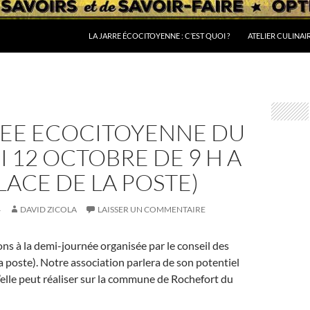
LA JARRE ÉCOCITOYENNE : C’EST QUOI ?
ATELIER CULINAI
EE ECOCITOYENNE DU
 12 OCTOBRE DE 9 H A
PLACE DE LA POSTE)
4
DAVID ZICOLA
LAISSER UN COMMENTAIRE
ns à la demi-journée organisée par le conseil des
la poste). Notre association parlera de son potentiel
u’elle peut réaliser sur la commune de Rochefort du