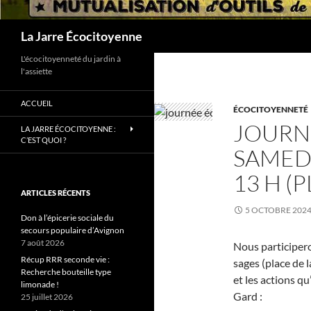
Recherche
La Jarre Écocitoyenne
L'écocitoyenneté du jardin à
l'assiette
ACCUEIL
ÉCOCITOYENNETÉ
JOURN
LA JARRE ÉCOCITOYENNE :
C’EST QUOI ?
SAMEDI
13 H (
ARTICLES RÉCENTS
5 OCTOBRE 202
Don à l’épicerie sociale du
secours populaire d’Avignon
7 août 2026
Nous participero
Récup RRR seconde vie :
sages (place de 
Recherche bouteille type
et les actions q
limonade !
Gard :
25 juillet 2026