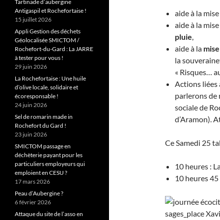
Tartinade d’aubergine
Antigaspil et Rochefortaise !
aide à la mis
15 juillet 2026
aide à la mis
Appli Gestion des déchets
pluie
,
Géolocalisée SMICTOM /
aide à la
mise
Rochefort-du-Gard : La JARRE
à tester pour vous !
la souveraine
29 juin 2026
« Risques… au
La Rochefortaise : Une huile
Actions liées 
d’olive locale, solidaire et
parlerons de 
écoresponsable !
24 juin 2026
sociale de Ro
Sel de romarin made in
d’Aramon). At
Rochefort du Gard !
23 juin 2026
Ce Samedi 25 tab
SMICTOM passage en
déchèterie payant pour les
particuliers employeurs qui
10 heures : L
emploient en CESU ?
10 heures 45 
17 mars 2026
Peau d’Aubergine ?
6 février 2026
Attaque du site de l’asso en