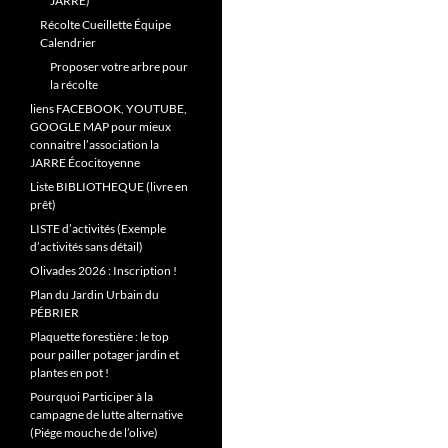
JARRE)
Récolte Cueillette Équipe
Calendrier
Proposer votre arbre pour
la récolte
liens FACEBOOK, YOUTUBE,
GOOGLE MAP pour mieux
connaitre l’association la
JARRE Écocitoyenne
Liste BIBLIOTHEQUE (livre en
prêt)
LISTE d’activités (Exemple
d’activités sans détail)
Olivades 2026 : Inscription !
Plan du Jardin Urbain du
PÉBRIER
Plaquette forestière : le top
pour pailler potager jardin et
plantes en pot !
Pourquoi Participer à la
campagne de lutte alternative
(Piége mouche de l’olive)