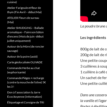
cuisine)
Atelier Farigoule et fleur de
thym (Fin Avril – début Mai)
ATELIER Fleurs de sureau
(Mai)
La poudre brune qu
Atelier SMUDGING – Ballade
aromatique – Faire son bâton
d’encens (Mois de juin -début
Les ingrédients 
juillet uniquement)
Autour de la Mûre (de roncier
800g de lait de 
sauvage)
200g de lait de 
Autour de la poire (août)
Une petite coupe
Carte géolocalisée OLIVADE
3 cuillères à sou
Commande Herbe au chat
1 cuillère à café
(euphorisante)
Un sachet de fe
Commande Pièges + recharge
(contre la mouche de l’olive) 5€
Une petite cuillè
les 3 !
Don à l’association la Jarre
Dans une casserole
Écocitoyenne (Information)
la vanille et l’agar
Étiquetage et Consigne de TRI
Portez à ébullitio