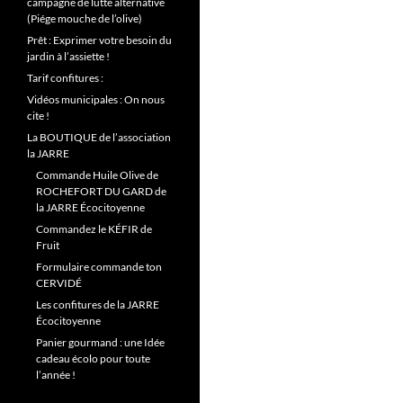
campagne de lutte alternative
(Piége mouche de l’olive)
Prêt : Exprimer votre besoin du
jardin à l’assiette !
Tarif confitures :
Vidéos municipales : On nous
cite !
La BOUTIQUE de l’association
la JARRE
Commande Huile Olive de
ROCHEFORT DU GARD de
la JARRE Écocitoyenne
Commandez le KÉFIR de
Fruit
Formulaire commande ton
CERVIDÉ
Les confitures de la JARRE
Écocitoyenne
Panier gourmand : une Idée
cadeau écolo pour toute
l’année !