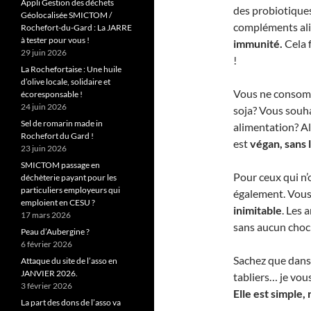
Appli Gestion des déchets
des probiotique
Géolocalisée SMICTOM /
compléments alim
Rochefort-du-Gard : La JARRE
à tester pour vous !
immunité.
Cela f
29 juin 2026
!
La Rochefortaise : Une huile
d’olive locale, solidaire et
Vous ne consomm
écoresponsable !
24 juin 2026
soja? Vous souha
Sel de romarin made in
alimentation? Al
Rochefort du Gard !
est
végan, sans l
23 juin 2026
SMICTOM passage en
Pour ceux qui n’
déchèterie payant pour les
particuliers employeurs qui
également. Vous
emploient en CESU ?
inimitable
. Les 
17 mars 2026
sans aucun choc 
Peau d’Aubergine ?
6 février 2026
Sachez que dans 
Attaque du site de l’asso en
JANVIER 2026.
tabliers… je vou
3 février 2026
Elle est simple,
La part des dons de l’asso va