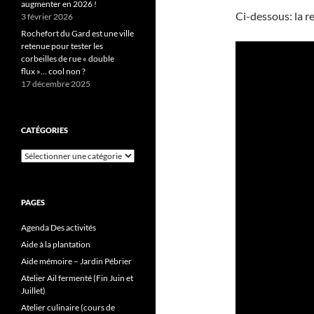
augmenter en 2026 !
Ci-dessous: la re
3 février 2026
Rochefort du Gard est une ville
retenue pour tester les
corbeilles de rue « double
flux »… cool non ?
17 décembre 2025
CATÉGORIES
Catégories
PAGES
Agenda Des activités
Aide à la plantation
Aide mémoire – Jardin Pébrier
Atelier Ail fermenté (Fin Juin et
Juillet)
Atelier culinaire (cours de