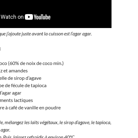
e j’ajoute juste avant la cuisson est l’agar agar.
:
coco (60% de noix de coco min.)
riz et amandes
lle de sirop d’agave
pe de fécule de tapioca
 d’agar agar
rments lactiques
re à café de vanille en poudre
, mélangez les laits végétaux, le sirop d’agave, le tapioca,
 agar.
n. Puis, laissez refroidir à environ 40°C.