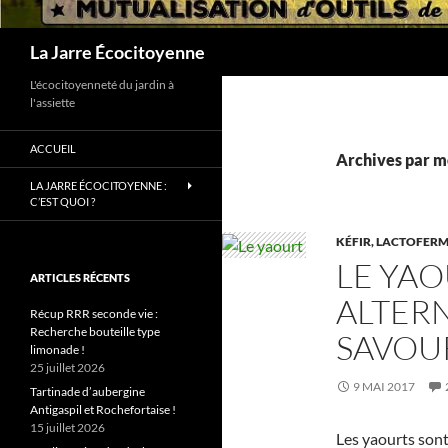
Recherche
La Jarre Écocitoyenne
L'écocitoyenneté du jardin à
l'assiette
ACCUEIL
Archives par mo
LA JARRE ÉCOCITOYENNE :
C’EST QUOI ?
KÉFIR, LACTOFER
LE YAO
ARTICLES RÉCENTS
ALTERN
Récup RRR seconde vie :
Recherche bouteille type
SAVOU
limonade !
25 juillet 2026
9 MAI 2017
Tartinade d’aubergine
Antigaspil et Rochefortaise !
15 juillet 2026
Les yaourts sont