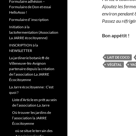
Formulaire adhésion –
Ajoutez les fermen
Formulaire de Don et essai
HelloAsso !
environ pendant 8
Formulaire d’ inscription
Passez au réfrigér
Initiation à la
lactofermentation (Association
Bon appétit !
La JARRE écocitoyenne)
INSCRIPTION à la
NEWSLETTER
LAIT DE COCO
La jardinerie botanic® de
Villeneuve-lès-Avignon
VÉGÉTAL
YA
partenaire depuis la création
de l’association La JARRE
Écocitoyenne
La Jarre écocitoyenne : C’est
quoi ?
Liste d’Article en prêt au sein
de l’association La Jarre
Où trouver les jardins de
l’association la JARRE
Écocitoyenne
où se situe le terrain des