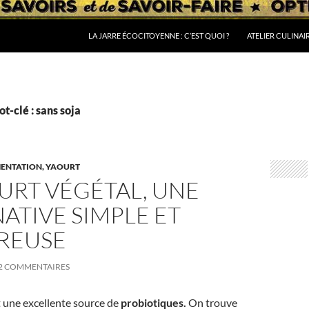
LA JARRE ÉCOCITOYENNE : C’EST QUOI ?
ATELIER CULINAI
t-clé : sans soja
MENTATION, YAOURT
URT VÉGÉTAL, UNE
ATIVE SIMPLE ET
REUSE
2 COMMENTAIRES
 une excellente source de
probiotiques.
On trouve