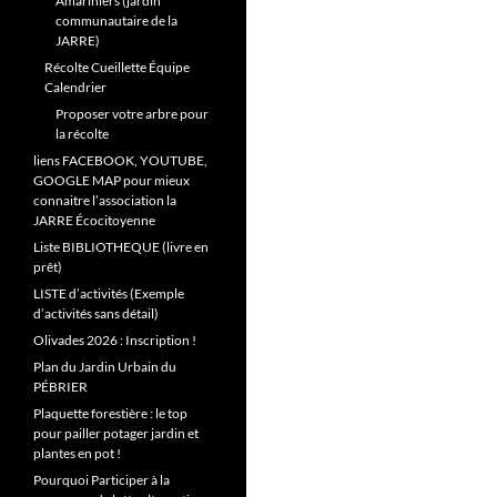
Amariniers (jardin
communautaire de la
JARRE)
Récolte Cueillette Équipe
Calendrier
Proposer votre arbre pour
la récolte
liens FACEBOOK, YOUTUBE,
GOOGLE MAP pour mieux
connaitre l’association la
JARRE Écocitoyenne
Liste BIBLIOTHEQUE (livre en
prêt)
LISTE d’activités (Exemple
d’activités sans détail)
Olivades 2026 : Inscription !
Plan du Jardin Urbain du
PÉBRIER
Plaquette forestière : le top
pour pailler potager jardin et
plantes en pot !
Pourquoi Participer à la