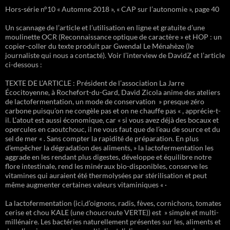
Hors-série n°10 « Automne 2018 », « CAP sur l’autonomie », page 40
Un scannage de l’article et l’utilisation en ligne et gratuite d’une
moulinette OCR (Reconnaissance optique de caractère » et HOP : un
copier-coller du texte produit par Gwendal Le Ménahèze (le
journaliste qui nous a contacté). Voir l’interview de DavidZ et l’article
ci-dessous :
TEXTE DE L’ARTICLE : Président de l’association La Jarre
Écocitoyenne, à Rochefort-du-Gard, David Zicola anime des ateliers
de lactofermentation, un mode de conservation » presque zéro
carbone puisqu’on ne congèle pas et on ne chauffe pas « , apprécie-t-
il. L’atout est aussi économique, car « si vous avez déjà des bocaux et
opercules en caoutchouc, il ne vous faut que de l’eau de source et du
sel de mer « . Sans compter la rapidité de préparation. En plus
d’empêcher la dégradation des aliments, » la lactofermentation les
aggrade en les rendant plus digestes, développe et équilibre notre
flore intestinale, rend les minéraux bio-disponibles, conserve les
vitamines qui auraient été thermolysées par stérilisation et peut
même augmenter certaines valeurs vitaminiques « ·
La lactofermentation (ici,d’oignons, radis, fèves, cornichons, tomates
cerise et chou KALE (une choucroute VERTE)) est » simple et multi-
millénaire. Les bactéries naturellement présentes sur les, aliments et