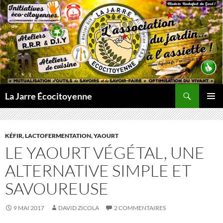
Aller
au
contenu
Recherche
La Jarre Écocitoyenne
MENU
PRINCI
KÉFIR, LACTOFERMENTATION, YAOURT
LE YAOURT VÉGÉTAL, UNE
ALTERNATIVE SIMPLE ET
SAVOUREUSE
9 MAI 2017
DAVID ZICOLA
2 COMMENTAIRES