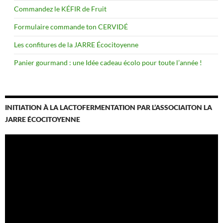
Commandez le KÉFIR de Fruit
Formulaire commande ton CERVIDÉ
Les confitures de la JARRE Écocitoyenne
Panier gourmand : une Idée cadeau écolo pour toute l’année !
INITIATION À LA LACTOFERMENTATION PAR L’ASSOCIAITON LA
JARRE ÉCOCITOYENNE
Lecteur
vidéo