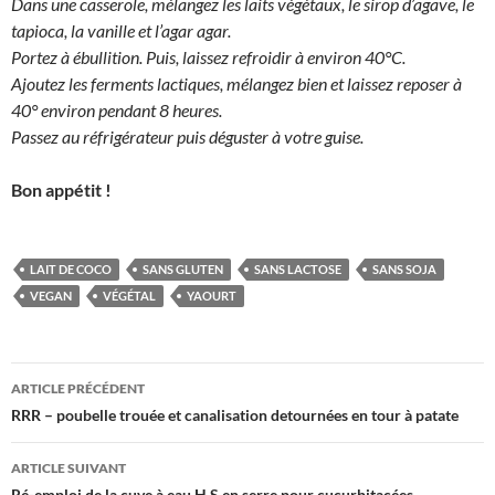
Dans une casserole, mélangez les laits végétaux, le sirop d’agave, le
tapioca, la vanille et l’agar agar.
Portez à ébullition. Puis, laissez refroidir à environ 40°C.
Ajoutez les ferments lactiques, mélangez bien et laissez reposer à
40° environ pendant 8 heures.
Passez au réfrigérateur puis déguster à votre guise.
Bon appétit !
LAIT DE COCO
SANS GLUTEN
SANS LACTOSE
SANS SOJA
VEGAN
VÉGÉTAL
YAOURT
Navigation
ARTICLE PRÉCÉDENT
des
RRR – poubelle trouée et canalisation detournées en tour à patate
articles
ARTICLE SUIVANT
Ré-emploi de la cuve à eau H.S en serre pour cucurbitacées