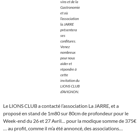
vins et de la
Gastronomie
et où
l’association
la JARRE
présentera
ses
confitures.
Venez
nombreux
pour nous
aider et
répondre à
cette
invitation du
LIONS CLUB
d’AVIGNON.
Le LIONS CLUB a contacté l’association La JARRE, et a
proposé en stand de 1m80 sur 80cm de profondeur pour le
Week-end du 26 et 27 Avril… pour la modique somme de 375€
… au profit, comme il m’a été annoncé, des associations…