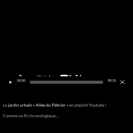
Lecteur
vidéo
00:00
08:15
Le
jardin urbain « Allée du Pébrier »
en playlist Youtube !
Comme un fil chronologique…