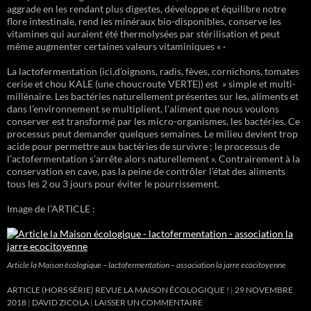
aggrade en les rendant plus digestes, développe et équilibre notre
flore intestinale, rend les minéraux bio-disponibles, conserve les
vitamines qui auraient été thermolysées par stérilisation et peut
même augmenter certaines valeurs vitaminiques « ·
La lactofermentation (ici,d’oignons, radis, fèves, cornichons, tomates
cerise et chou KALE (une choucroute VERTE)) est » simple et multi-
millénaire. Les bactéries naturellement présentes sur les, aliments et
dans l’environnement se multiplient, l’aliment que nous voulons
conserver est transformé par les micro-organismes, les bactéries. Ce
processus peut demander quelques semaines. Le milieu devient trop
acide pour permettre aux bactéries de survivre ; le processus de
l’actofermentation s’arrête alors naturellement ». Contrairement à la
conservation en cave, pas la peine de contrôler l’état des aliments
tous les 2 ou 3 jours pour éviter le pourrissement.
Image de l’ARTICLE :
Article la Maison écologique – lactofermentation – association la jarre ecocitoyenne
ARTICLE (HORS SÉRIE) REVUE LA MAISON ÉCOLOGIQUE !
29 NOVEMBRE
2018
DAVID ZICOLA
LAISSER UN COMMENTAIRE