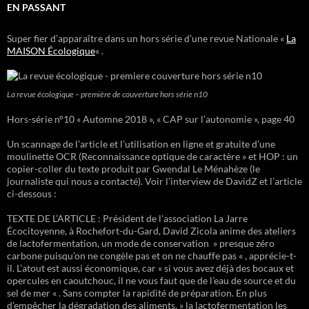
EN PASSANT
Super fier d’apparaître dans un hors série d’une revue Nationale «
La
MAISON Écologique
« .
La revue écologique – première de couverture hors série n10
Hors-série n°10 « Automne 2018 », « CAP sur l’autonomie », page 40
Un scannage de l’article et l’utilisation en ligne et gratuite d’une
moulinette OCR (Reconnaissance optique de caractère » et HOP : un
copier-coller du texte produit par Gwendal Le Ménahèze (le
journaliste qui nous a contacté). Voir l’interview de DavidZ et l’article
ci-dessous :
TEXTE DE L’ARTICLE : Président de l’association La Jarre
Écocitoyenne, à Rochefort-du-Gard, David Zicola anime des ateliers
de lactofermentation, un mode de conservation » presque zéro
carbone puisqu’on ne congèle pas et on ne chauffe pas « , apprécie-t-
il. L’atout est aussi économique, car « si vous avez déjà des bocaux et
opercules en caoutchouc, il ne vous faut que de l’eau de source et du
sel de mer « . Sans compter la rapidité de préparation. En plus
d’empêcher la dégradation des aliments, » la lactofermentation les