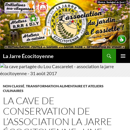
Aller
au
contenu
Recherche
La Jarre Écocitoyenne
MENU
PRINCI
NON CLASSÉ
,
TRANSFORMATION ALIMENTAIRE ET ATELIERS
CULINAIRES
LA CAVE DE
CONSERVATION DE
L’ASSOCIATION LA JARRE