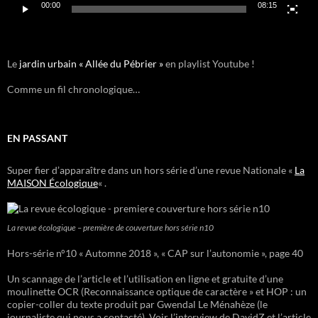
00:00
08:15
Le
jardin urbain « Allée du Pébrier »
en playlist Youtube !
Comme un fil chronologique…
EN PASSANT
Super fier d’apparaître dans un hors série d’une revue Nationale «
La
MAISON Écologique
« .
La revue écologique – première de couverture hors série n10
Hors-série n°10 « Automne 2018 », « CAP sur l’autonomie », page 40
Un scannage de l’article et l’utilisation en ligne et gratuite d’une
moulinette OCR (Reconnaissance optique de caractère » et HOP : un
copier-coller du texte produit par Gwendal Le Ménahèze (le
journaliste qui nous a contacté). Voir l’interview de DavidZ et l’article