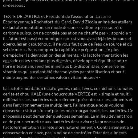
ci-dessous :
TEXTE DE L’ARTICLE : Président de l’association La Jarre
Écocitoyenne, à Rochefort-du-Gard, David Zicola anime des ateliers
de lactofermentation, un mode de conservation » presque zéro
carbone puisqu’on ne congèle pas et on ne chauffe pas « , apprécie-t-
il. L’atout est aussi économique, car « si vous avez déjà des bocaux et
opercules en caoutchouc, il ne vous faut que de l’eau de source et du
sel de mer « . Sans compter la rapidité de préparation. En plus
d’empêcher la dégradation des aliments, » la lactofermentation les
aggrade en les rendant plus digestes, développe et équilibre notre
flore intestinale, rend les minéraux bio-disponibles, conserve les
vitamines qui auraient été thermolysées par stérilisation et peut
même augmenter certaines valeurs vitaminiques « ·
La lactofermentation (ici,d’oignons, radis, fèves, cornichons, tomates
cerise et chou KALE (une choucroute VERTE)) est » simple et multi-
millénaire. Les bactéries naturellement présentes sur les, aliments et
dans l’environnement se multiplient, l’aliment que nous voulons
conserver est transformé par les micro-organismes, les bactéries. Ce
processus peut demander quelques semaines. Le milieu devient trop
acide pour permettre aux bactéries de survivre ; le processus de
l’actofermentation s’arrête alors naturellement ». Contrairement à la
conservation en cave, pas la peine de contrôler l’état des aliments