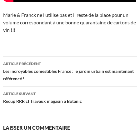
Marie & Franck ne l’utilise pas et il reste de la place pour un
volume correspondant à une bonne quarantaine de cartons de
vin !!!
Navigation
ARTICLE PRÉCÉDENT
des
Les incroyables comestibles France : le jardin urbain est maintenant
référencé !
articles
ARTICLE SUIVANT
Récup RRR cf Travaux magasin à Botanic
LAISSER UN COMMENTAIRE