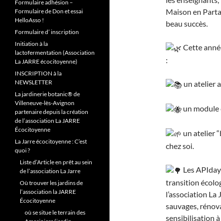
Formulaire adhésion –
Maison en Parta
Formulaire de Don et essai
HelloAsso !
beau succès.
Formulaire d’ inscription
Initiation à la
Cette année
lactofermentation (Association
:
La JARRE écocitoyenne)
INSCRIPTION à la
NEWSLETTER
un atelier a
La jardinerie botanic® de
Villeneuve-lès-Avignon
un module c
partenaire depuis la création
de l’association La JARRE
Écocitoyenne
un atelier 
La Jarre écocitoyenne : C’est
chez soi.
quoi ?
Liste d’Article en prêt au sein
Les APIdays
de l’association La Jarre
transition écolo
Où trouver les jardins de
l’association la JARRE
l’association La 
Écocitoyenne
sauvages, rénov
où se situe le terrain des
sensibilisation à