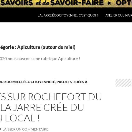
LA JARRE ÉCOCITOYENNE : C’EST QUOI ?
ATELIER CULINAI
égorie : Apiculture (autour du miel)
020 nous ouvrons une rubrique Apiculture !
UR DU MIEL)
,
ÉCOCITOYENNETÉ
,
PROJETS - IDÉES À
YS SUR ROCHEFORT DU
 LA JARRE CRÉE DU
U LOCAL !
LAISSER UN COMMENTAIRE