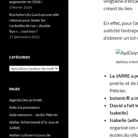
vingtaine d’encad
augmenter en 2026 !
3 février 2026
créant du lien.
Rochefort du Gard est une ville
retenue pour tester les
En effet, pour l’
corbeilles de rue « double
sollicité l’entr
flux »… cool non ?
17 décembre 2025
d’obtenir un lot 
CATÉGORIES
ApiDays à Roc
Catégories
La JARRE a p
prairie, et de
PAGES
Pébrier,
botanic® a of
Agenda Des activités
David a fait 
Aide à la plantation
Isabelle)
Aide mémoire – Jardin Pébrier
Isabelle (adh
Atelier Ail fermenté (Fin Juin et
organisé ces 
Juillet)
écoles du vill
Atelier culinaire (cours de