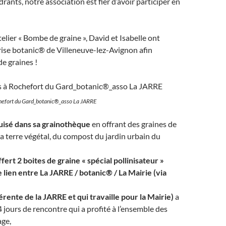
rants, notre association est fier d’avoir participer en
atelier « Bombe de graine », David et Isabelle ont
eprise botanic® de Villeneuve-lez-Avignon afin
de graines !
hefort du Gard_botanic®_asso La JARRE
uisé dans sa grainothèque
en offrant des graines de
 la terre végétal, du compost du jardin urbain du
fert 2 boites de graine « spécial pollinisateur »
le lien entre La JARRE / botanic® / La Mairie (via
érente de la JARRE et qui travaille pour la Mairie)
a
4 jours de rencontre qui a profité à l’ensemble des
age,