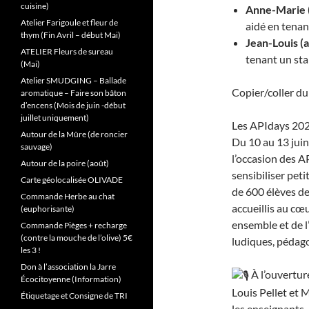
cuisine)
Anne-Marie (
Atelier Farigoule et fleur de
aidé en tenan
thym (Fin Avril – début Mai)
Jean-Louis (
ATELIER Fleurs de sureau
tenant un st
(Mai)
Atelier SMUDGING – Ballade
Copier/coller du
aromatique – Faire son bâton
d’encens (Mois de juin -début
juillet uniquement)
Les APIdays 202
Autour de la Mûre (de roncier
Du 10 au 13 juin
sauvage)
l’occasion des 
Autour de la poire (août)
sensibiliser peti
Carte géolocalisée OLIVADE
de 600 élèves d
Commande Herbe au chat
accueillis au cœ
(euphorisante)
ensemble et de l
Commande Pièges + recharge
(contre la mouche de l’olive) 5€
ludiques, pédag
les 3 !
Don à l’association la Jarre
À l’ouvertur
Écocitoyenne (Information)
Louis Pellet et 
Étiquetage et Consigne de TRI
les enseignants, 