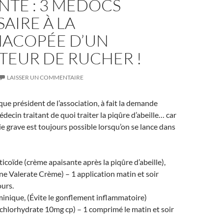
NTE : 3 MÉDOCS
AIRE À LA
ACOPÉE D’UN
TEUR DE RUCHER !
LAISSER UN COMMENTAIRE
que président de l’association, à fait la demande
decin traitant de quoi traiter la piqûre d’abeille… car
gie grave est toujours possible lorsqu’on se lance dans
coïde (crème apaisante après la piqûre d’abeille),
ne Valerate Crème) – 1 application matin et soir
urs.
inique, (Évite le gonflement inflammatoire)
ichlorhydrate 10mg cp) – 1 comprimé le matin et soir