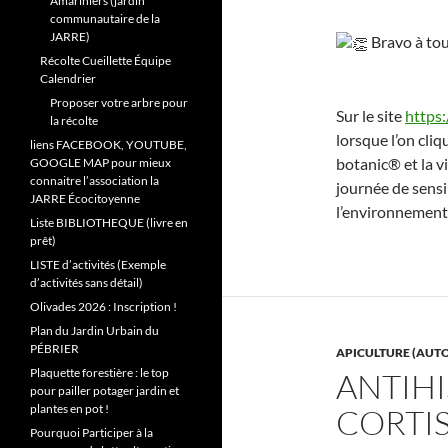
Amariniers (jardin
communautaire de la
JARRE)
Bravo à tou
Récolte Cueillette Équipe
Calendrier
Proposer votre arbre pour
Sur le site
https:
la récolte
lorsque l’on cliq
liens FACEBOOK, YOUTUBE,
botanic® et la v
GOOGLE MAP pour mieux
connaitre l’association la
journée de sensib
JARRE Écocitoyenne
l’environnement 
Liste BIBLIOTHEQUE (livre en
prêt)
LISTE d’activités (Exemple
d’activités sans détail)
Olivades 2026 : Inscription !
Plan du Jardin Urbain du
PÉBRIER
APICULTURE (AUTO
Plaquette forestière : le top
ANTIHI
pour pailler potager jardin et
plantes en pot !
CORTI
Pourquoi Participer à la