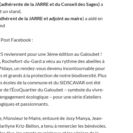
adhérente de la JARRE et du Conseil des Sages)
a
t un stand,
adhérent de la JARRE et adjoint au maire
) a aidé en
and
 Post Facebook :
5 reviennent pour une 3ème édition au Galoubet !
, Rochefort-du-Gard a vécu au rythme des abeilles à
APIdays, un rendez-vous devenu incontournable pour
ts et grands à la protection de notre biodiversité. Plus
es écoles de la commune et du SIDSCAVAR ont été
ur de l’ÉcoQuartier du Galoubet – symbole du vivre-
’engagement écologique – pour une série d’ateliers
ogiques et passionnants.
e, Monsieur le Maire, entouré de Josy Manya, Jean-
Marilyne Kriz-Bellon, a tenu à remercier les bénévoles,
les élus, les agents municipaux et les séniors de la