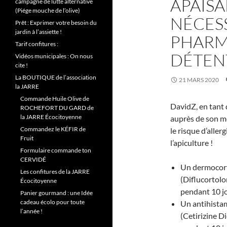
APAISA
campagne de lutte alternative
(Piége mouche de l’olive)
NÉCESS
Prêt : Exprimer votre besoin du
jardin à l’assiette !
PHARM
Tarif confitures :
DÉTEN
Vidéos municipales : On nous
cite !
La BOUTIQUE de l’association
21 MARS 2020
la JARRE
Commande Huile Olive de
DavidZ, en tant 
ROCHEFORT DU GARD de
la JARRE Écocitoyenne
auprès de son mé
Commandez le KÉFIR de
le risque d’aller
Fruit
l’apiculture !
Formulaire commande ton
CERVIDÉ
Un dermocorti
Les confitures de la JARRE
(Diflucortolo
Écocitoyenne
pendant 10 jo
Panier gourmand : une Idée
cadeau écolo pour toute
Un antihistam
l’année !
(Cetirizine D