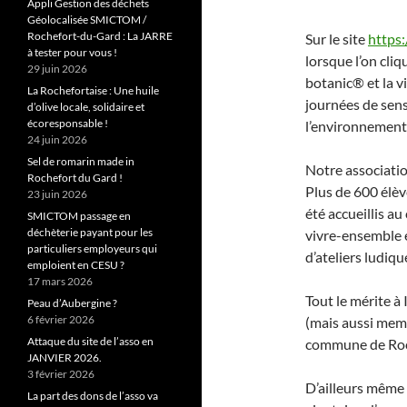
Appli Gestion des déchets
Géolocalisée SMICTOM /
Rochefort-du-Gard : La JARRE
Sur le site
https:
à tester pour vous !
lorsque l’on cliq
29 juin 2026
botanic® et la v
La Rochefortaise : Une huile
journées de sensi
d’olive locale, solidaire et
écoresponsable !
l’environnement 
24 juin 2026
Sel de romarin made in
Notre associatio
Rochefort du Gard !
Plus de 600 élè
23 juin 2026
été accueillis a
SMICTOM passage en
déchèterie payant pour les
vivre-ensemble 
particuliers employeurs qui
d’ateliers ludiq
emploient en CESU ?
17 mars 2026
Tout le mérite à
Peau d’Aubergine ?
6 février 2026
(mais aussi memb
Attaque du site de l’asso en
commune de Roc
JANVIER 2026.
3 février 2026
D’ailleurs même 
La part des dons de l’asso va