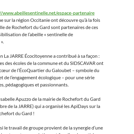
//www.abeillesentinelle.net/espace-partenaire
ue sur la région Occitanie ont découvre qu’à la fois
ille de Rochefort du Gard sont partenaires de ces
bilisation de l’abeille « sentinelle de
».
n La JARRE Écocitoyenne a contribué à sa façon :
ves des écoles de la commune et du SIDSCAVAR ont
u cœur de l’ÉcoQuartier du Galoubet – symbole du
et de l’engagement écologique – pour une série
ues, pédagogiques et passionnants.
 Isabelle Apuzzo de la mairie de Rochefort du Gard
re de la JARRE) qui a organisé les ApiDays sur la
hefort du Gard !
si le travail de groupe provient de la synergie d’une