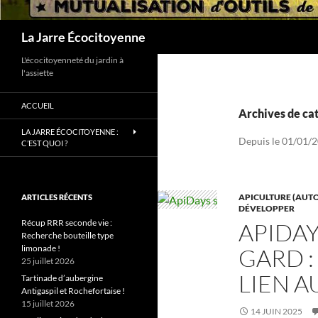
Recherche
La Jarre Écocitoyenne
L'écocitoyenneté du jardin à
l'assiette
ACCUEIL
Archives de cat
LA JARRE ÉCOCITOYENNE :
Depuis le 01/01/2
C’EST QUOI ?
APICULTURE (AUTO
ARTICLES RÉCENTS
DÉVELOPPER
Récup RRR seconde vie :
APIDA
Recherche bouteille type
limonade !
GARD :
25 juillet 2026
LIEN A
Tartinade d’aubergine
Antigaspil et Rochefortaise !
15 juillet 2026
14 JUIN 2025