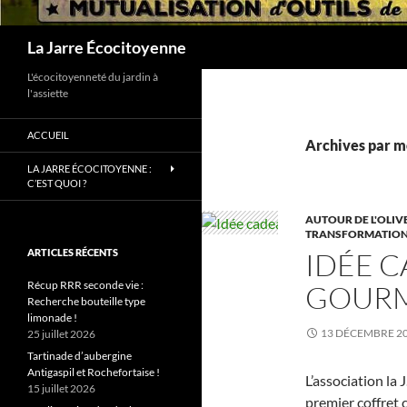
Recherche
La Jarre Écocitoyenne
L'écocitoyenneté du jardin à
l'assiette
ACCUEIL
Archives par mo
LA JARRE ÉCOCITOYENNE :
C’EST QUOI ?
AUTOUR DE L'OLIV
TRANSFORMATION A
IDÉE C
ARTICLES RÉCENTS
Récup RRR seconde vie :
GOURM
Recherche bouteille type
limonade !
13 DÉCEMBRE 2
25 juillet 2026
Tartinade d’aubergine
Antigaspil et Rochefortaise !
L’association la
15 juillet 2026
premier coffret 