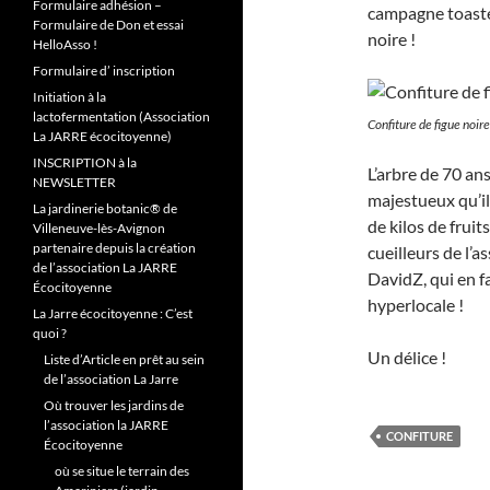
Formulaire adhésion –
campagne toasté 
Formulaire de Don et essai
noire !
HelloAsso !
Formulaire d’ inscription
Initiation à la
lactofermentation (Association
Confiture de figue noir
La JARRE écocitoyenne)
INSCRIPTION à la
L’arbre de 70 ans
NEWSLETTER
majestueux qu’il
La jardinerie botanic® de
de kilos de frui
Villeneuve-lès-Avignon
partenaire depuis la création
cueilleurs de l’a
de l’association La JARRE
DavidZ, qui en f
Écocitoyenne
hyperlocale !
La Jarre écocitoyenne : C’est
quoi ?
Un délice !
Liste d’Article en prêt au sein
de l’association La Jarre
Où trouver les jardins de
l’association la JARRE
CONFITURE
Écocitoyenne
où se situe le terrain des