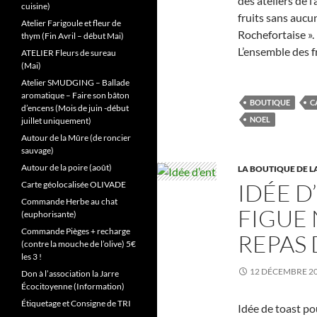
des ateliers de l
cuisine)
fruits sans aucu
Atelier Farigoule et fleur de
Rochefortaise ».
thym (Fin Avril – début Mai)
L’ensemble des f
ATELIER Fleurs de sureau
(Mai)
Atelier SMUDGING – Ballade
aromatique – Faire son bâton
BOUTIQUE
C
d’encens (Mois de juin -début
NOEL
juillet uniquement)
Autour de la Mûre (de roncier
sauvage)
Autour de la poire (août)
LA BOUTIQUE DE L
IDÉE D
Carte géolocalisée OLIVADE
Commande Herbe au chat
FIGUE 
(euphorisante)
Commande Pièges + recharge
REPAS 
(contre la mouche de l’olive) 5€
les 3 !
12 DÉCEMBRE 2
Don à l’association la Jarre
Écocitoyenne (Information)
Étiquetage et Consigne de TRI
Idée de toast pou