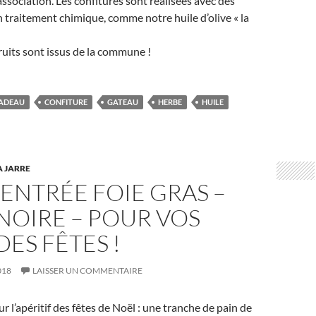
’association. Les confitures sont réalisées avec des
n traitement chimique, comme notre huile d’olive « la
ruits sont issus de la commune !
ADEAU
CONFITURE
GATEAU
HERBE
HUILE
A JARRE
’ENTRÉE FOIE GRAS –
NOIRE – POUR VOS
DES FÊTES !
018
LAISSER UN COMMENTAIRE
r l’apéritif des fêtes de Noël : une tranche de pain de