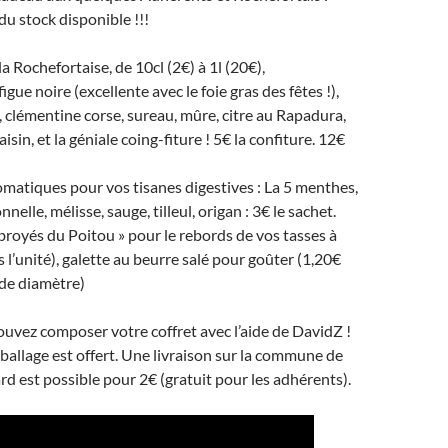
du stock disponible !!!
 la Rochefortaise, de 10cl (2€) à 1l (20€),
igue noire (excellente avec le foie gras des fêtes !),
, clémentine corse, sureau, mûre, citre au Rapadura,
isin, et la géniale coing-fiture ! 5€ la confiture. 12€
omatiques pour vos tisanes digestives : La 5 menthes,
nnelle, mélisse, sauge, tilleul, origan : 3€ le sachet.
 broyés du Poitou » pour le rebords de vos tasses à
s l’unité), galette au beurre salé pour goûter (1,20€
 de diamètre)
uvez composer votre coffret avec l’aide de DavidZ !
emballage est offert. Une livraison sur la commune de
d est possible pour 2€ (gratuit pour les adhérents).