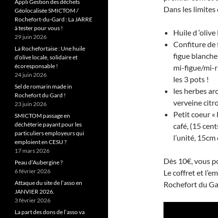
Appli Gestion des déchets
Dans les limites 
Géolocalisée SMICTOM /
Rochefort-du-Gard : La JARRE
à tester pour vous !
Huile d ‘olive
29 juin 2026
Confiture de f
La Rochefortaise : Une huile
figue blanche
d’olive locale, solidaire et
écoresponsable !
mi-figue/mi-ra
24 juin 2026
les 3 pots !
Sel de romarin made in
les herbes ar
Rochefort du Gard !
verveine citro
23 juin 2026
Petit coeur «
SMICTOM passage en
déchèterie payant pour les
café, (15 cent
particuliers employeurs qui
l’unité, 15cm
emploient en CESU ?
17 mars 2026
Dès 10€, vous po
Peau d’Aubergine ?
6 février 2026
Le coffret et l’
Attaque du site de l’asso en
Rochefort du Gar
JANVIER 2026.
3 février 2026
La part des dons de l’asso va