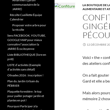
Amariniers (jardin
communautaire de la
LA BOUTIQUE DE L
ALIMENTAIRE ET A
JARRE)
CONFIT
Récolte Cueillette Équipe
Calendrier
GINGÉR
Proposer votre arbre pour
la récolte
PÉCOUT
liens FACEBOOK, YOUTUBE,
GOOGLE MAP pour mieux
connaitre l’association la
12 DÉCEMBRE 2
JARRE Écocitoyenne
Liste BIBLIOTHEQUE (livre en
Voici « the » con
prêt)
des ateliers con
LISTE d’activités (Exemple
d’activités sans détail)
On a fait gouter
Olivades 2026 : Inscription !
Gard et elle a be
Plan du Jardin Urbain du
PÉBRIER
Plaquette forestière : le top
Mais alors pourqu
pour pailler potager jardin et
mémoire 2 chose
plantes en pot !
Pourquoi Participer à la