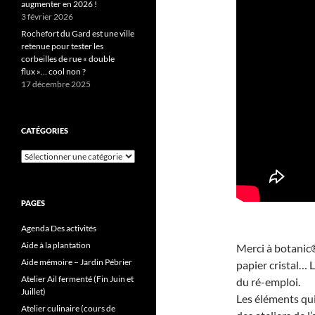
augmenter en 2026 !
3 février 2026
Rochefort du Gard est une ville
retenue pour tester les
corbeilles de rue « double
flux »… cool non ?
17 décembre 2025
CATÉGORIES
Catégories
PAGES
Agenda Des activités
Aide à la plantation
Merci à botanic®
Aide mémoire – Jardin Pébrier
papier cristal… L
Atelier Ail fermenté (Fin Juin et
du ré-emploi.
Juillet)
Les éléments qu
Atelier culinaire (cours de