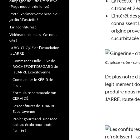
La recette : P
campagne de lutte alternative
(Piége mouche de l’olive)
citrons et 2 
Prêt : Exprimer votre besoin du
L’intérêt des
jardin à l’assiette !
connaissent l
Tarif confitures :
origine proven
Vidéos municipales : On nous
cucurbitacée 
cite !
La BOUTIQUE de l’association
la JARRE
Commande Huile Olive de
Gingérine – citre – com
ROCHEFORT DU GARD de
la JARRE Écocitoyenne
De plus notre ci
Commandez le KÉFIR de
légitimement do
Fruit
produire nous m
Formulaire commande ton
JARRE, route de
CERVIDÉ
Les confitures de la JARRE
Écocitoyenne
Panier gourmand : une Idée
cadeau écolo pour toute
l’année !