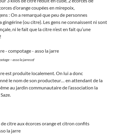
our 3 kilos de citre réduit en cube, 2 écorces de
écorces d’orange coupées en mirepoix,
 gens : On a remarqué que peu de personnes
a gingérine (ou citre). Les gens ne connaissent ni sont
çale, ni le fait que la citre n’est en fait qu’une
!
potage – asso la jarrecof
tre est produite localement. On lui a donc
nné le nom de son producteur… en attendant de la
ême au jardin communautaire de l’association la
 Saze.