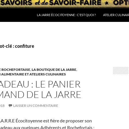
LA JARRE ÉCOCITOYENNE : C’EST QUOI ?
ATELIER CULINAI
t-clé : confiture
E ROCHEFORTAISE
,
LA BOUTIQUE DE LA JARRE
,
LIMENTAIRE ET ATELIERS CULINAIRES
ADEAU : LE PANIER
AND DE LA JARRE
018
LAISSER UN COMMENTAIRE
 J.A.R.R.E Écocitoyenne est fière de proposer son
cadeau aux quelques Adhérents et Rochefortais :