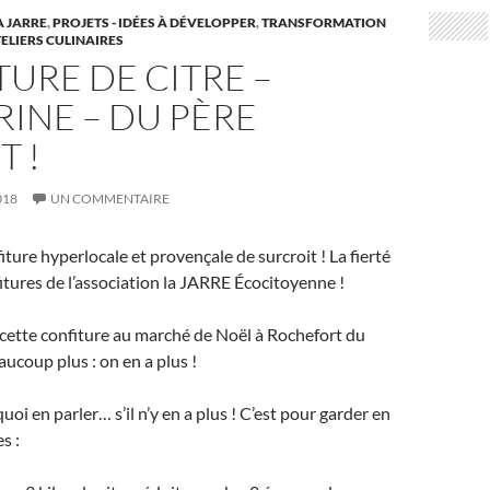
A JARRE
,
PROJETS - IDÉES À DÉVELOPPER
,
TRANSFORMATION
TELIERS CULINAIRES
URE DE CITRE –
INE – DU PÈRE
 !
018
UN COMMENTAIRE
fiture hyperlocale et provençale de surcroit ! La fierté
fitures de l’association la JARRE Écocitoyenne !
 cette confiture au marché de Noël à Rochefort du
aucoup plus : on en a plus !
oi en parler… s’il n’y en a plus ! C’est pour garder en
s :