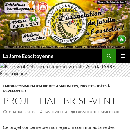
Aller
au
contenu
Recherche
La Jarre Écocitoyenne
MENU
PRINCI
JARDIN COMMUNAUTAIRE DES AMARINIERS
,
PROJETS - IDÉES À
DÉVELOPPER
PROJET HAIE BRISE-VENT
31 JANVIER 2019
DAVID ZICOLA
LAISSER UN COMMENTAIRE
Ce projet concerne bien sur le jardin communautaire des