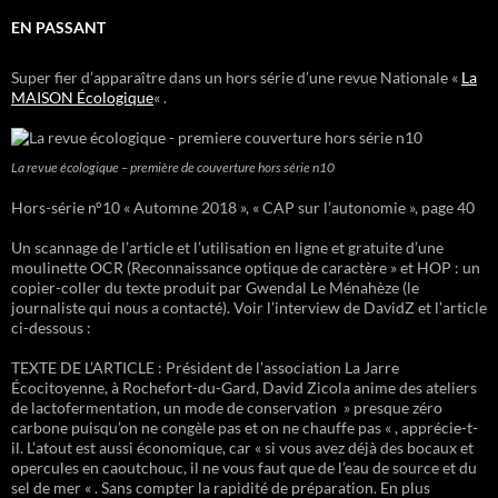
EN PASSANT
Super fier d’apparaître dans un hors série d’une revue Nationale «
La
MAISON Écologique
« .
La revue écologique – première de couverture hors série n10
Hors-série n°10 « Automne 2018 », « CAP sur l’autonomie », page 40
Un scannage de l’article et l’utilisation en ligne et gratuite d’une
moulinette OCR (Reconnaissance optique de caractère » et HOP : un
copier-coller du texte produit par Gwendal Le Ménahèze (le
journaliste qui nous a contacté). Voir l’interview de DavidZ et l’article
ci-dessous :
TEXTE DE L’ARTICLE : Président de l’association La Jarre
Écocitoyenne, à Rochefort-du-Gard, David Zicola anime des ateliers
de lactofermentation, un mode de conservation » presque zéro
carbone puisqu’on ne congèle pas et on ne chauffe pas « , apprécie-t-
il. L’atout est aussi économique, car « si vous avez déjà des bocaux et
opercules en caoutchouc, il ne vous faut que de l’eau de source et du
sel de mer « . Sans compter la rapidité de préparation. En plus