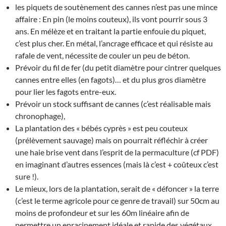
les piquets de soutènement des cannes n’est pas une mince
affaire : En pin (le moins couteux), ils vont pourrir sous 3
ans. En mélèze et en traitant la partie enfouie du piquet,
c’est plus cher. En métal, l’ancrage efficace et qui résiste au
rafale de vent, nécessite de couler un peu de béton.
Prévoir du fil de fer (du petit diamètre pour cintrer quelques
cannes entre elles (en fagots)… et du plus gros diamètre
pour lier les fagots entre-eux.
Prévoir un stock suffisant de cannes (c’est réalisable mais
chronophage),
La plantation des « bébés cyprès » est peu couteux
(prélèvement sauvage) mais on pourrait réfléchir à créer
une haie brise vent dans l’esprit de la permaculture (cf PDF)
en imaginant d’autres essences (mais là c’est + coûteux c’est
sure !).
Le mieux, lors de la plantation, serait de « défoncer » la terre
(c’est le terme agricole pour ce genre de travail) sur 50cm au
moins de profondeur et sur les 60m linéaire afin de
permettre un enracinement idéale et rapide des végétaux