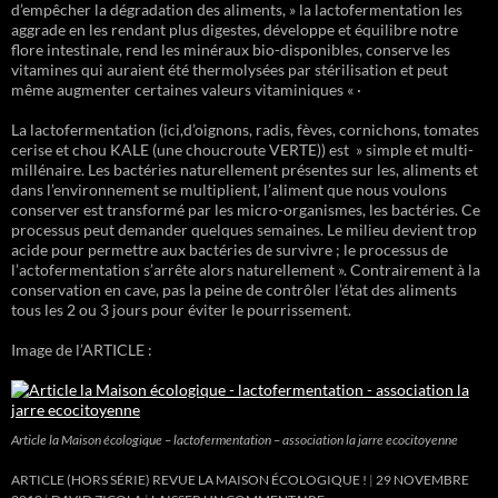
d’empêcher la dégradation des aliments, » la lactofermentation les
aggrade en les rendant plus digestes, développe et équilibre notre
flore intestinale, rend les minéraux bio-disponibles, conserve les
vitamines qui auraient été thermolysées par stérilisation et peut
même augmenter certaines valeurs vitaminiques « ·
La lactofermentation (ici,d’oignons, radis, fèves, cornichons, tomates
cerise et chou KALE (une choucroute VERTE)) est » simple et multi-
millénaire. Les bactéries naturellement présentes sur les, aliments et
dans l’environnement se multiplient, l’aliment que nous voulons
conserver est transformé par les micro-organismes, les bactéries. Ce
processus peut demander quelques semaines. Le milieu devient trop
acide pour permettre aux bactéries de survivre ; le processus de
l’actofermentation s’arrête alors naturellement ». Contrairement à la
conservation en cave, pas la peine de contrôler l’état des aliments
tous les 2 ou 3 jours pour éviter le pourrissement.
Image de l’ARTICLE :
Article la Maison écologique – lactofermentation – association la jarre ecocitoyenne
ARTICLE (HORS SÉRIE) REVUE LA MAISON ÉCOLOGIQUE !
29 NOVEMBRE